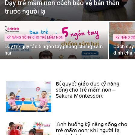
Dạy trẻ mầm non cách bảo vệ bản thân
trước người lạ
KỸ NĂNG SỐNG CHO TRẺ MẦM NON
KỸ NĂNG S
Dạy trẻ quy tắc 5 ngón tay phòng chống xâm
Cách dạy 
hại
định cha 
Bí quyết giáo dục kỹ năng
sống cho trẻ mầm non –
Sakura Montessori
Tình huống kỹ năng sống cho
trẻ mầm non: Khi người lạ