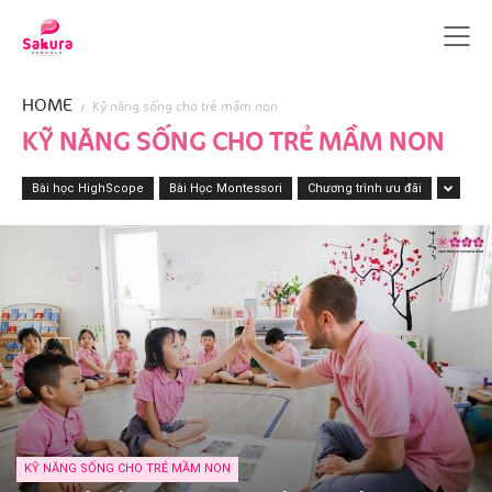
HOME
Kỹ năng sống cho trẻ mầm non
KỸ NĂNG SỐNG CHO TRẺ MẦM NON
Bài học HighScope
Bài Học Montessori
Chương trình ưu đãi
KỸ NĂNG SỐNG CHO TRẺ MẦM NON