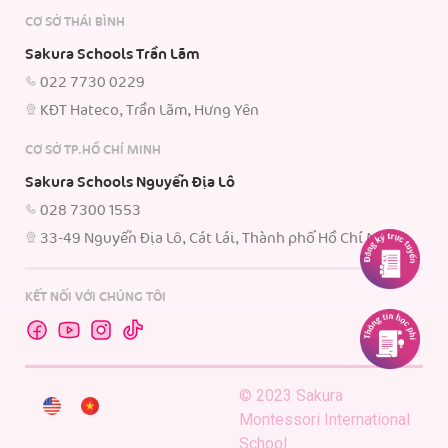
CƠ SỞ THÁI BÌNH
Sakura Schools Trần Lãm
022 7730 0229
KĐT Hateco, Trần Lãm, Hưng Yên
CƠ SỞ TP.HỒ CHÍ MINH
Sakura Schools Nguyễn Địa Lô
028 7300 1553
33-49 Nguyễn Địa Lô, Cát Lái, Thành phố Hồ Chí Minh.
KẾT NỐI VỚI CHÚNG TÔI
© 2023 Sakura
Montessori International
School