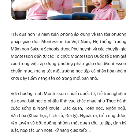
Trải qua hơn 13 năm tiên phong áp dụng và lan tỏa phương
pháp giáo dục Montessori tại Việt Nam, Hệ thống Trường
Mầm non Sakura Schools được Phụ huynh và các chuyên gia
Montessori đến từ các Tổ chức Montessori Quốc tế đánh giá
cao trong việc áp dụng phương pháp giáo dục Montessori
chuẩn mực, mang tới môi trường học tập cá nhân hóa nhằm
khơi dậy tiềm năng sẵn có trong mỗi bạn nhỏ.
Với chương trình Montessori chuẩn quốc tế, trẻ trải nghiệm
đa dạng bài học ở nhiều lĩnh vực khác nhau như Thực hành
cuộc sống & Nghệ thuật, Giác quan, Toán học, Ngôn ngữ,
Văn hóa (Khoa học, Lịch sử, Địa lý). Ngoài ra, trẻ cũng được
rèn luyện và bồi dưỡng những thói quen tốt: tự lập, tính kỷ
luật, hợp tác linh hoạt, kỹ năng giao tiếp…