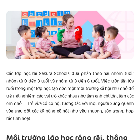
Các lớp học tại Sakura Schools đưa phân theo hai nhóm tuổi:
nhóm từ 0 đến 3 tuổi và nhóm từ 3 đến 6 tuổi. Việc trộn lẫn lứa
tuổi trong một lớp học tạo nên một môi trường xã hội thu nhỏ để
trẻ trải nghiệm các vai trò khác nhau như làm anh chị lớn, làm các
em nhỏ… Trẻ vừa có cơ hội tương tác với mọi người xung quanh
vừa trau dồi các kỹ năng xã hội như yêu thương, tôn trọng, hợp
tác linh hoạt…
Môi trường lớp học rộng rãi, thông