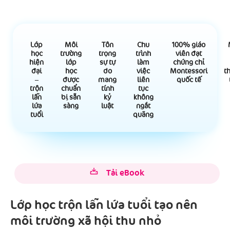
Lớp
Môi
Tôn
Chu
100% giáo
học
trường
trọng
trình
viên đạt
hiện
lớp
sự tự
làm
chứng chỉ
đại
học
do
việc
Montessori
t
–
được
mang
liên
quốc tế
trộn
chuẩn
tính
tục
lẫn
bị sẵn
kỷ
không
lứa
sàng
luật
ngắt
tuổi
quãng
Tải eBook
Lớp học trộn lẫn lứa tuổi tạo nên
môi trường xã hội thu nhỏ