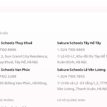
À NỘI
 Schools Thụy Khuê
Sakura Schools Tây Hồ Tây
7100 8886
024 7100 6869
 2, Sun Grand City Residence,
Lô H3-LC, Khu đô thị Tây Hồ 
ụy Khuê, Tây Hồ, Hà Nội
Xuân Đỉnh, Hà Nội
 Schools Vạn Phúc
Sakura Schools Lê Văn Lương
7102 2288
024 7106 7855
30 đường Vạn Phúc, Hà Đông,
L1-06 và L2- 03 tầng 1, 2, TT
Văn Lương, Thanh Xuân, Hà Nộ
HẢI PHÒNG
CƠ SỞ QUẢNG NINH