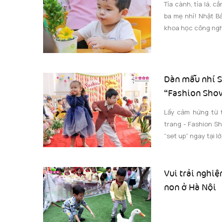
Tỉa cành, tỉa lá,
ba mẹ nhỉ! Nhật B
khoa học công nghệ
Dàn mẫu nhí S
“Fashion Sho
Lấy cảm hứng từ 
trang - Fashion S
“set up” ngay tại 
Vui trải nghi
non ở Hà Nội