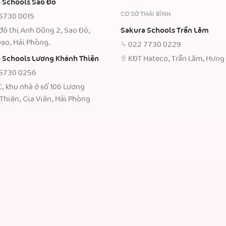
 Schools Sao Đỏ
CƠ SỞ THÁI BÌNH
5730 0015
đô thị Anh Dũng 2, Sao Đỏ,
Sakura Schools Trần Lãm
ạo, Hải Phòng.
022 7730 0229
 Schools Lương Khánh Thiện
KĐT Hateco, Trần Lãm, Hưng
5730 0256
C, khu nhà ở số 106 Lương
Thiện, Gia Viên, Hải Phòng