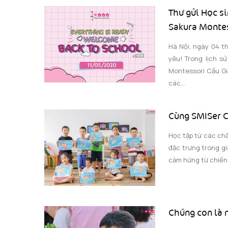
Thư gửi Học s
Sakura Montes
Hà Nội, ngày 04 t
yêu! Trong lịch s
Montessori Cầu Gi
các...
Cùng SMISer C
Học tập từ các chấ
đặc trưng trong g
cảm hứng từ chiến
Chúng con là 