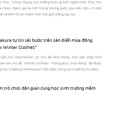
 cắm hoa… trông chúng con chẳng khác gì một nghệ nhân thực thụ
ản được đánh giá là một trong những quốc gia tiên tiến, có nền
 và kinh tế lớn mạnh trên thế giới. Đằng sau sự...
akura tự tin sải bước trên sàn diễn mùa đông
w Winter Clothes”
tuần học Montessori với chủ đề Mùa Đông, một sân khấu thời
how với chủ đề “Winter Clothes - Trang phục mùa đông” đã được
lớp học ở Sakura Montessori Cầu Giấy. Cùng sự chuẩn bị chu đáo...
ệm trò chơi dân gian cùng học sinh trường mầm