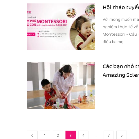
Hội thảo tuyể
Với mong muốn man
nghiệm thực tế về
Montessori - Cầu 
điều ba mẹ...
Các bạn nhỏ t
Amazing Scie
...
1
2
3
4
7