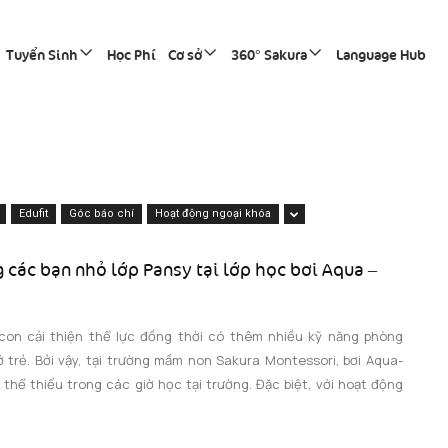
Tuyển Sinh
Học Phí
Cơ sở
360° Sakura
Language Hub
Edufit
Góc báo chí
Hoạt động ngoại khóa
 các bạn nhỏ lớp Pansy tại lớp học bơi Aqua –
con cải thiện thể lực đồng thời có thêm nhiều kỹ năng phòng
 trẻ. Bởi vậy, tại trường mầm non Sakura Montessori, bơi Aqua-
thể thiếu trong các giờ học tại trường. Đặc biệt, với hoạt động