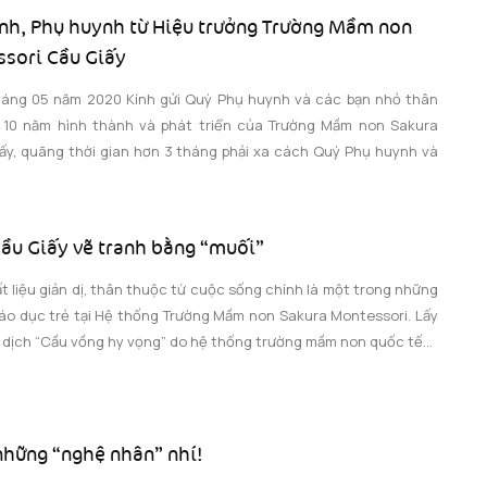
inh, Phụ huynh từ Hiệu trưởng Trường Mầm non
sori Cầu Giấy
háng 05 năm 2020 Kính gửi Quý Phụ huynh và các bạn nhỏ thân
ử 10 năm hình thành và phát triển của Trường Mầm non Sakura
ấy, quãng thời gian hơn 3 tháng phải xa cách Quý Phụ huynh và
ầu Giấy vẽ tranh bằng “muối”
t liệu giản dị, thân thuộc từ cuộc sống chính là một trong những
iáo dục trẻ tại Hệ thống Trường Mầm non Sakura Montessori. Lấy
 dịch “Cầu vồng hy vọng” do hệ thống trường mầm non quốc tế...
những “nghệ nhân” nhí!