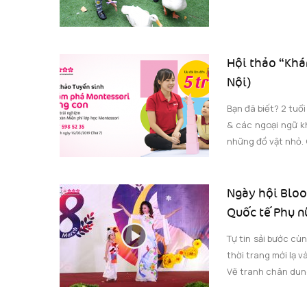
Hội thảo “Khá
Nội)
Bạn đã biết? 2 tuổ
& các ngoại ngữ kh
những đồ vật nhỏ. 
Ngày hội Bloo
Quốc tế Phụ n
Tự tin sải bước cù
thời trang mới lạ v
Vẽ tranh chân dung