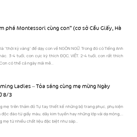
m phá Montessori cùng con” (cơ sở Cầu Giấy, Hà
i là “thời kỳ vàng” để dạy con về NGÔN NGỮ. Trong đó có Tiếng Anh
ác. 3-4 tuổi, con cực kỳ thích ĐỌC, VIẾT. 2-4 tuổi, con rất thích
Con có thể cả ngày mải mê...
ming Ladies – Tỏa sáng cùng mẹ mừng Ngày
ữ 8/3
ng mẹ trên thảm đỏ Tự tay thiết kế những bộ trang phục, phụ kiện
à độc đáo từ giấy màu, dây kim tuyến hay những lớp vải dạ mỏng,...
 mẹ từ nhiều chất liệu đặc biệt như sáp...