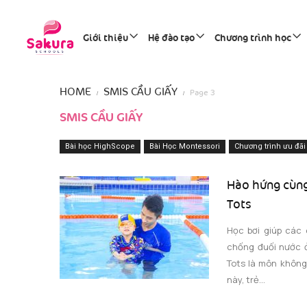
Giới thiệu
Hệ đào tạo
Chương trình học
HOME
SMIS CẦU GIẤY
Page 3
SMIS CẦU GIẤY
Bài học HighScope
Bài Học Montessori
Chương trình ưu đãi
Hào hứng cùng
Tots
Học bơi giúp các 
chống đuối nước ở
Tots là môn không 
này, trẻ...