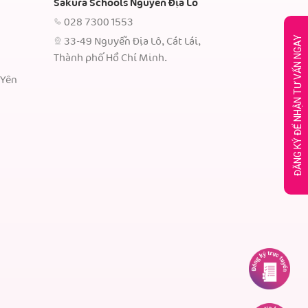
Sakura Schools Nguyễn Địa Lô
028 7300 1553
ĐĂNG KÝ ĐỂ NHẬN TƯ VẤN NGAY
33-49 Nguyễn Địa Lô, Cát Lái,
Thành phố Hồ Chí Minh.
 Yên