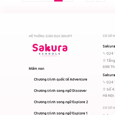
CƠ SỞ H
HỆ THỐNG GIÁO DỤC EDUFIT
Sakura
024 
Tầng
69B Th
Mầm non
Sakura
Chương trình quốc tế Adventure
024 
Số 4
Chương trình song ngữ Discover
Hà Nội
Chương trình song ngữ Explore 2
CƠ SỞ 
Chương trình song ngữ Explore 1