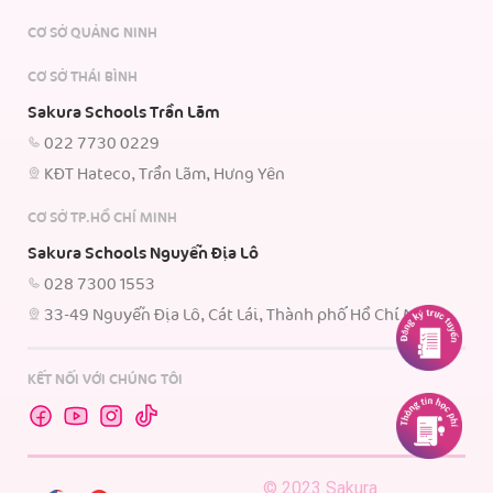
CƠ SỞ QUẢNG NINH
CƠ SỞ THÁI BÌNH
Sakura Schools Trần Lãm
022 7730 0229
KĐT Hateco, Trần Lãm, Hưng Yên
CƠ SỞ TP.HỒ CHÍ MINH
Sakura Schools Nguyễn Địa Lô
028 7300 1553
33-49 Nguyễn Địa Lô, Cát Lái, Thành phố Hồ Chí Minh.
KẾT NỐI VỚI CHÚNG TÔI
© 2023 Sakura