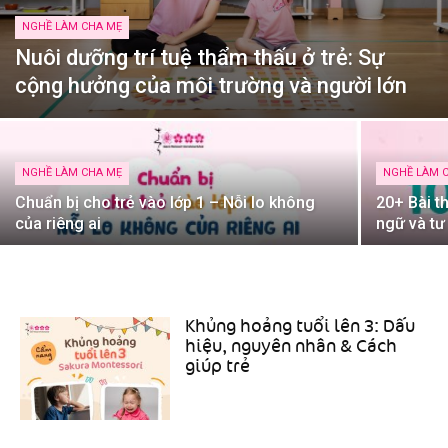
NGHỀ LÀM CHA MẸ
Nuôi dưỡng trí tuệ thẩm thấu ở trẻ: Sự
cộng hưởng của môi trường và người lớn
NGHỀ LÀM CHA MẸ
NGHỀ LÀM 
Chuẩn bị cho trẻ vào lớp 1 – Nỗi lo không
20+ Bài t
của riêng ai
ngữ và tư
Khủng hoảng tuổi lên 3: Dấu
hiệu, nguyên nhân & Cách
giúp trẻ