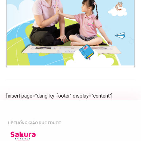
[insert page="dang-ky-footer" display="content"]
HỆ THỐNG GIÁO DỤC EDUFIT