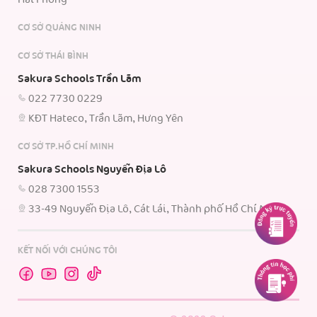
Hải Phòng
CƠ SỞ QUẢNG NINH
CƠ SỞ THÁI BÌNH
Sakura Schools Trần Lãm
022 7730 0229
KĐT Hateco, Trần Lãm, Hưng Yên
CƠ SỞ TP.HỒ CHÍ MINH
Sakura Schools Nguyễn Địa Lô
028 7300 1553
33-49 Nguyễn Địa Lô, Cát Lái, Thành phố Hồ Chí Minh.
KẾT NỐI VỚI CHÚNG TÔI