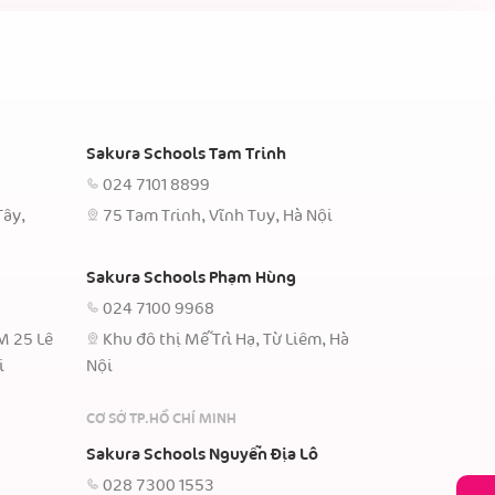
Sakura Schools Tam Trinh
024 7101 8899
Tây,
75 Tam Trinh, Vĩnh Tuy, Hà Nội
Sakura Schools Phạm Hùng
024 7100 9968
TM 25 Lê
Khu đô thị Mễ Trì Hạ, Từ Liêm, Hà
i
Nội
CƠ SỞ TP.HỒ CHÍ MINH
Sakura Schools Nguyễn Địa Lô
028 7300 1553