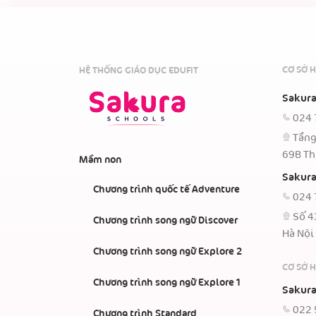
CƠ SỞ H
HỆ THỐNG GIÁO DỤC EDUFIT
Sakura
024 
Tầng
69B Th
Mầm non
Sakura
Chương trình quốc tế Adventure
024 
Số 4
Chương trình song ngữ Discover
Hà Nội
Chương trình song ngữ Explore 2
CƠ SỞ 
Chương trình song ngữ Explore 1
Sakura
022 
Chương trình Standard