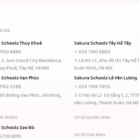
À NỘI
 Schools Thụy Khuê
Sakura Schools Tây Hồ Tây
7100 8886
024 7100 6869
 2, Sun Grand City Residence,
Lô H3-LC, Khu đô thị Tây Hồ 
ụy Khuê, Tây Hồ, Hà Nội
Xuân Đỉnh, Hà Nội
 Schools Vạn Phúc
Sakura Schools Lê Văn Lương
7102 2288
024 7106 7855
30 đường Vạn Phúc, Hà Đông,
L1-06 và L2- 03 tầng 1, 2, TT
Văn Lương, Thanh Xuân, Hà Nộ
HẢI PHÒNG
CƠ SỞ QUẢNG NINH
 Schools Sao Đỏ
CƠ SỞ THÁI BÌNH
5730 0015