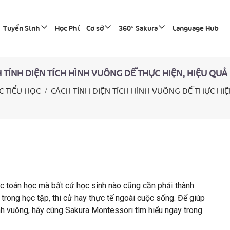
Tuyển Sinh
Học Phí
Cơ sở
360° Sakura
Language Hub
TÍNH DIỆN TÍCH HÌNH VUÔNG DỄ THỰC HIỆN, HIỆU QUẢ 
 TIỂU HỌC
CÁCH TÍNH DIỆN TÍCH HÌNH VUÔNG DỄ THỰC HIỆ
c toán học mà bất cứ học sinh nào cũng cần phải thành
rong học tập, thi cử hay thực tế ngoài cuộc sống. Để giúp
nh vuông, hãy cùng Sakura Montessori tìm hiểu ngay trong