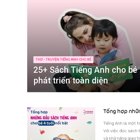
THƠ - TRUYỆN TIẾNG ANH CHO BÉ
25+ Sách Tiếng Anh cho bé (
phát triển toàn diện
Tổng hợp nhữn
Tiếng Anh là một t
Với việc đọc sách 
và khả năng giao ti