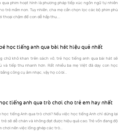
h qua phim hoạt hình là phương pháp tiếp xúc ngôn ngữ tự nhiên
ho trẻ mầm non. Tuy nhiên, cha mẹ cần chọn lọc các bộ phim phù
ời thoại chậm để con dễ hấp thu....
bé học tiếng anh qua bài hát hiệu quả nhất
g chữ khô khan trên sách vở, trẻ học tiếng anh qua bài hát sẽ
ú và tiếp thu nhanh hơn. Rất nhiều ba mẹ Việt đã dạy con học
 bằng công cụ âm nhạc, vậy họ có bí...
 học tiếng anh qua trò chơi cho trẻ em hay nhất
ẻ học tiếng Anh qua trò chơi? Nếu việc học tiếng Anh chỉ dừng lại
ì trẻ sẽ dễ chán và không đạt được hiệu quả cao. Trẻ vốn đang độ
 chơi nên việc lồng ghép các trò...