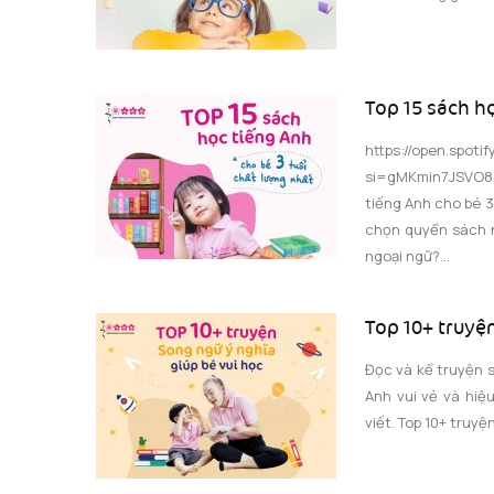
Top 15 sách họ
https://open.spo
si=gMKmin7JSVO8
tiếng Anh cho bé 3
chọn quyển sách n
ngoại ngữ?...
Top 10+ truyện
Đọc và kể truyện s
Anh vui vẻ và hiệu
viết. Top 10+ truyệ