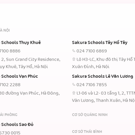
À NỘI
 Schools Thụy Khuê
Sakura Schools Tây Hồ Tây
7100 8886
024 7100 6869
 2, Sun Grand City Residence,
Lô H3-LC, Khu đô thị Tây Hồ 
ụy Khuê, Tây Hồ, Hà Nội
Xuân Đỉnh, Hà Nội
 Schools Vạn Phúc
Sakura Schools Lê Văn Lương
7102 2288
024 7106 7855
30 đường Vạn Phúc, Hà Đông,
L1-06 và L2- 03 tầng 1, 2, TT
Văn Lương, Thanh Xuân, Hà Nộ
HẢI PHÒNG
CƠ SỞ QUẢNG NINH
 Schools Sao Đỏ
CƠ SỞ THÁI BÌNH
5730 0015