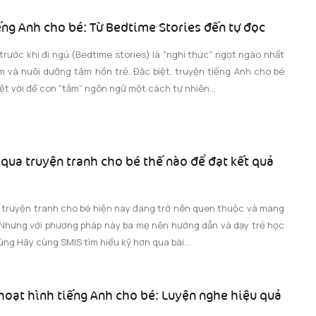
ếng Anh cho bé: Từ Bedtime Stories đến tự đọc
rước khi đi ngủ (Bedtime stories) là "nghi thức" ngọt ngào nhất
m và nuôi dưỡng tâm hồn trẻ. Đặc biệt, truyện tiếng Anh cho bé
ệt vời để con "tắm" ngôn ngữ một cách tự nhiên...
 qua truyện tranh cho bé thế nào để đạt kết quả
 truyện tranh cho bé hiện nay đang trở nên quen thuộc và mang
 Nhưng với phương pháp này ba mẹ nên hướng dẫn và dạy trẻ học
ng Hãy cùng SMIS tìm hiểu kỹ hơn qua bài...
hoạt hình tiếng Anh cho bé: Luyện nghe hiệu quả