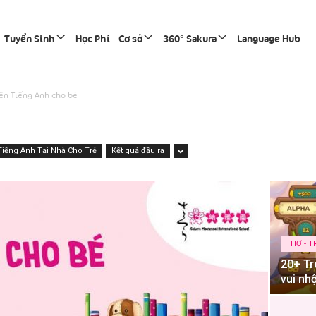
Tuyển Sinh
Học Phí
Cơ sở
360° Sakura
Language Hub
yện Tiếng Anh cho bé
Tiếng Anh Tại Nhà Cho Trẻ
Kết quả đầu ra
THƠ - T
20+ Tr
vui nh