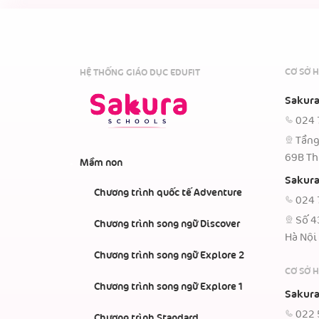
CƠ SỞ H
HỆ THỐNG GIÁO DỤC EDUFIT
Sakura
024 
Tầng
69B Th
Mầm non
Sakura
Chương trình quốc tế Adventure
024 
Số 4
Chương trình song ngữ Discover
Hà Nội
Chương trình song ngữ Explore 2
CƠ SỞ 
Chương trình song ngữ Explore 1
Sakura
022 
Chương trình Standard