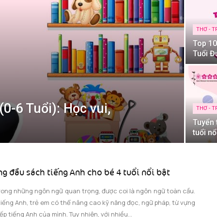
THƠ - T
Top 10
Tuổi Đ
0-6 Tuổi): Học vui,
THƠ - T
Tuyển 
tuổi nổ
g đầu sách tiếng Anh cho bé 4 tuổi nổi bật
rong những ngôn ngữ quan trọng, được coi là ngôn ngữ toàn cầu.
tiếng Anh, trẻ em có thể nâng cao kỹ năng đọc, ngữ pháp, từ vựng
ếp tiếng Anh của mình. Tuy nhiên, với nhiều...