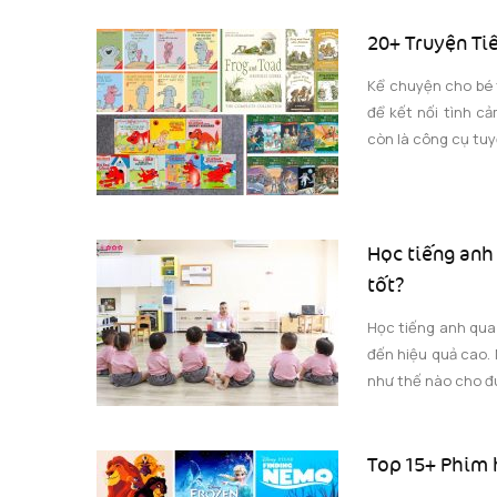
20+ Truyện Ti
Kể chuyện cho bé t
để kết nối tình cả
còn là công cụ tuy
Học tiếng anh
tốt?
Học tiếng anh qua
đến hiệu quả cao.
như thế nào cho đú
Top 15+ Phim 