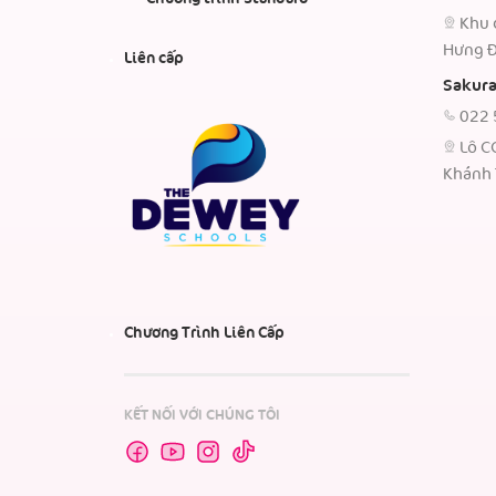
Khu 
Hưng Đ
Liên cấp
Sakura
022 
Lô C
Khánh 
Chương Trình Liên Cấp
KẾT NỐI VỚI CHÚNG TÔI