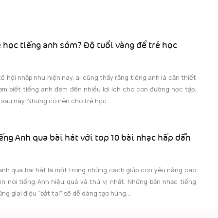
ẻ học tiếng anh sớm? Độ tuổi vàng để trẻ học
tế hội nhập như hiện nay, ai cũng thấy rằng tiếng anh là cần thiết
 em biết tiếng anh đem đến nhiều lợi ích cho con đường học tập,
c sau này. Nhưng có nên cho trẻ học...
ếng Anh qua bài hát với top 10 bài nhạc hấp dẫn
 anh qua bài hát là một trong những cách giúp con yêu nâng cao
ện nói tiếng Anh hiệu quả và thú vị nhất. Những bản nhạc tiếng
ng giai điệu “bắt tai” sẽ dễ dàng tạo hứng...