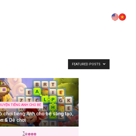
FEATURED POSTS
RUYỆN TIẾNG ANH CHO BÉ
ò chơi tiếng Anh cho bé sáng tạo,
ộn & Dễ chơi