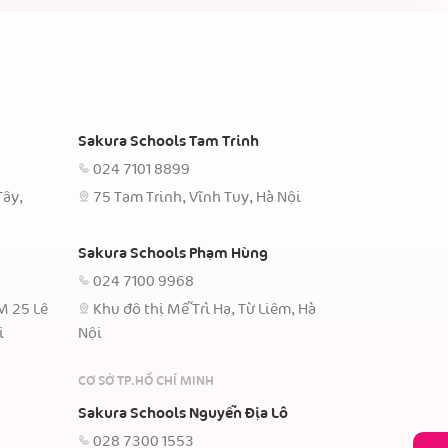
Sakura Schools Tam Trinh
024 7101 8899
Tây,
75 Tam Trinh, Vĩnh Tuy, Hà Nội
Sakura Schools Phạm Hùng
024 7100 9968
TM 25 Lê
Khu đô thị Mễ Trì Hạ, Từ Liêm, Hà
i
Nội
CƠ SỞ TP.HỒ CHÍ MINH
Sakura Schools Nguyễn Địa Lô
028 7300 1553