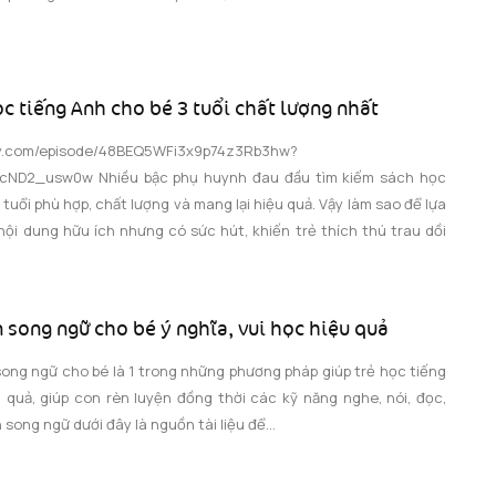
c tiếng Anh cho bé 3 tuổi chất lượng nhất
tify.com/episode/48BEQ5WFi3x9p74z3Rb3hw?
cND2_usw0w Nhiều bậc phụ huynh đau đầu tìm kiếm sách học
 tuổi phù hợp, chất lượng và mang lại hiệu quả. Vậy làm sao để lựa
ội dung hữu ích nhưng có sức hút, khiến trẻ thích thú trau dồi
 song ngữ cho bé ý nghĩa, vui học hiệu quả
ong ngữ cho bé là 1 trong những phương pháp giúp trẻ học tiếng
 quả, giúp con rèn luyện đồng thời các kỹ năng nghe, nói, đọc,
n song ngữ dưới đây là nguồn tài liệu để...