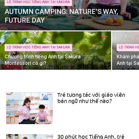
LỘ TRÌNH HỌC TIẾNG ANH TẠI SAKURA
AUTUMN CAMPING: NATURE’S WAY,
FUTURE DAY
LỘ TRÌNH HỌC TIẾNG ANH TẠI SAKURA
LỘ TRÌNH H
Chương trình tiếng Anh tại Sakura
Khám phá
Montessori có gì?
Anh tại S
Trẻ tương tác với giáo viên
bản ngữ như thế nào?
30 phút học Tiếng Anh, trẻ