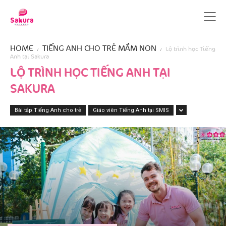
HOME
TIẾNG ANH CHO TRẺ MẦM NON
Lộ trình học Tiếng
Anh tại Sakura
LỘ TRÌNH HỌC TIẾNG ANH TẠI
SAKURA
Bài tập Tiếng Anh cho trẻ
Giáo viên Tiếng Anh tại SMIS