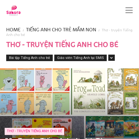
HOME
TIẾNG ANH CHO TRẺ MẦM NON
Thơ - truyện Tiếng
Anh cho bé
THƠ - TRUYỆN TIẾNG ANH CHO BÉ
Bài tập Tiếng Anh cho trẻ
Giáo viên Tiếng Anh tại SMIS
THƠ - TRUYỆN TIẾNG ANH CHO BÉ