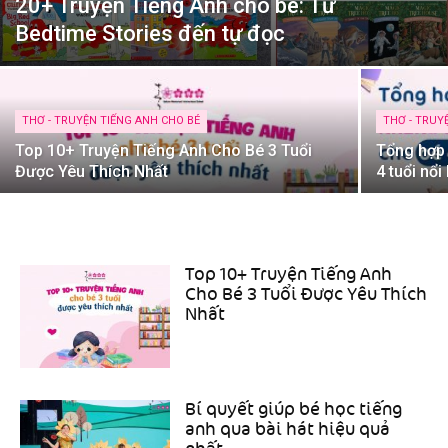
20+ Truyện Tiếng Anh cho bé: Từ
Bedtime Stories đến tự đọc
THƠ - TRUYỆN TIẾNG ANH CHO BÉ
THƠ - TRUY
Top 10+ Truyện Tiếng Anh Cho Bé 3 Tuổi
Tổng hợp
Được Yêu Thích Nhất
4 tuổi nổi
Top 10+ Truyện Tiếng Anh
Cho Bé 3 Tuổi Được Yêu Thích
Nhất
Bí quyết giúp bé học tiếng
anh qua bài hát hiệu quả