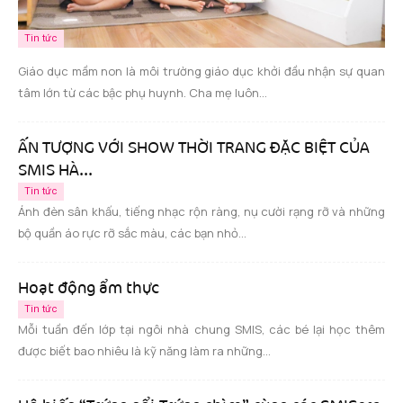
Tin tức
Giáo dục mầm non là môi trường giáo dục khởi đầu nhận sự quan
tâm lớn từ các bậc phụ huynh. Cha mẹ luôn...
ẤN TƯỢNG VỚI SHOW THỜI TRANG ĐẶC BIỆT CỦA
SMIS HÀ...
Tin tức
Ánh đèn sân khấu, tiếng nhạc rộn ràng, nụ cười rạng rỡ và những
bộ quần áo rực rỡ sắc màu, các bạn nhỏ...
Hoạt động ẩm thực
Tin tức
Mỗi tuần đến lớp tại ngôi nhà chung SMIS, các bé lại học thêm
được biết bao nhiêu là kỹ năng làm ra những...