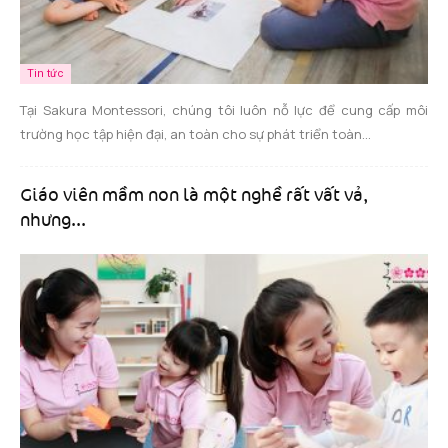
Tin tức
Tại Sakura Montessori, chúng tôi luôn nỗ lực để cung cấp môi
trường học tập hiện đại, an toàn cho sự phát triển toàn...
Giáo viên mầm non là một nghề rất vất vả,
nhưng...