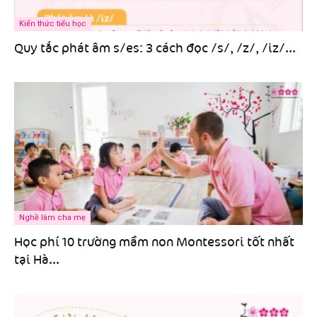
Kiến thức tiểu học
Quy tắc phát âm s/es: 3 cách đọc /s/, /z/, /iz/...
Nghề làm cha mẹ
Học phí 10 trường mầm non Montessori tốt nhất
tại Hà...