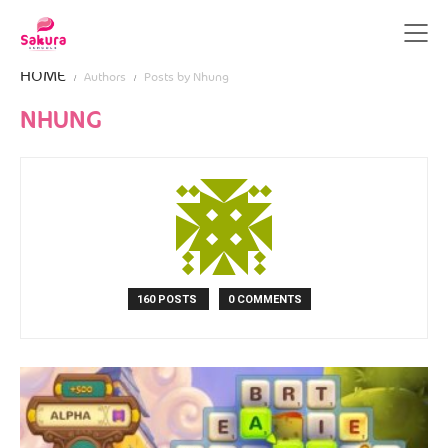
HOME
Authors
Posts by Nhung
NHUNG
160 POSTS
0 COMMENTS