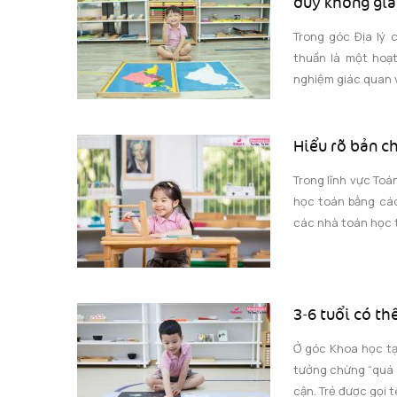
duy không gia
Trong góc Địa lý 
thuần là một hoạt
nghiệm giác quan v
Hiểu rõ bản c
Trong lĩnh vực Toá
học toán bằng các
các nhà toán học t
3-6 tuổi có th
Ở góc Khoa học tại
tưởng chừng “quá s
cận. Trẻ được gọi t