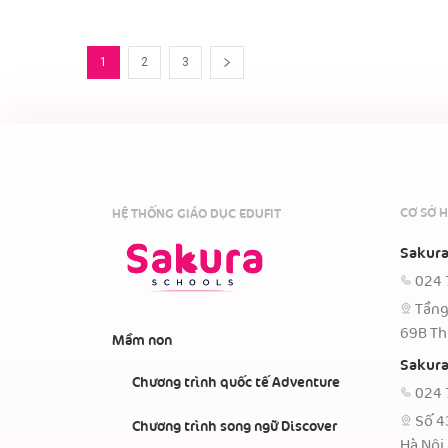
1
2
3
CƠ SỞ H
HỆ THỐNG GIÁO DỤC EDUFIT
Sakura
024 
Tầng
69B Th
Mầm non
Sakura
Chương trình quốc tế Adventure
024 
Số 4
Chương trình song ngữ Discover
Hà Nội