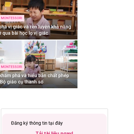
C MONTESSORI
há vị giác và rèn luyện khả năng
 qua bài học lọ vị giác
C MONTESSORI
 khám phá và hiểu bản chất phép
i Bộ giáo cụ thanh số
Đăng ký thông tin tại đây
Tải tài liệu ngay!