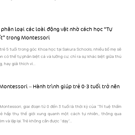
t phân loại các loài động vật nhờ cách học “Tự
ất” trong Montessori
rẻ 5 tuổi trong góc Khoa học tại Sakura Schools, nhiều bố mẹ sẽ
n có thể tự phân biệt cá và lưỡng cư, chỉ ra sự khác biệt giữa thú
, hay giải thích vì...
ontessori – Hành trình giúp trẻ 0-3 tuổi trở nên
Montessori, giai đoạn từ 0 đến 3 tuổi là thời kỳ của “Trí tuệ thẩm
rẻ hấp thụ thế giới xung quanh một cách tự nhiên,, thông qua
m và lặp lại. Trẻ không cần được “dạy”...