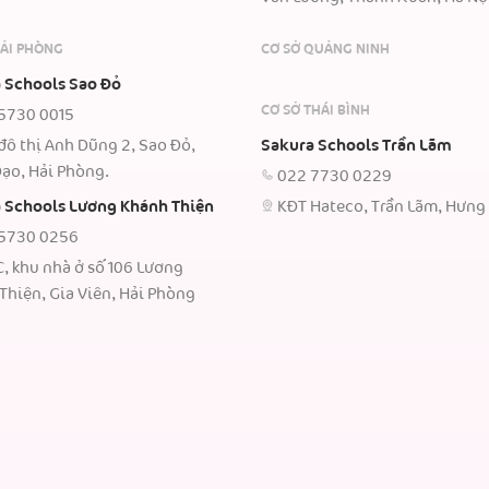
HẢI PHÒNG
CƠ SỞ QUẢNG NINH
 Schools Sao Đỏ
CƠ SỞ THÁI BÌNH
5730 0015
đô thị Anh Dũng 2, Sao Đỏ,
Sakura Schools Trần Lãm
ạo, Hải Phòng.
022 7730 0229
 Schools Lương Khánh Thiện
KĐT Hateco, Trần Lãm, Hưng
5730 0256
C, khu nhà ở số 106 Lương
Thiện, Gia Viên, Hải Phòng