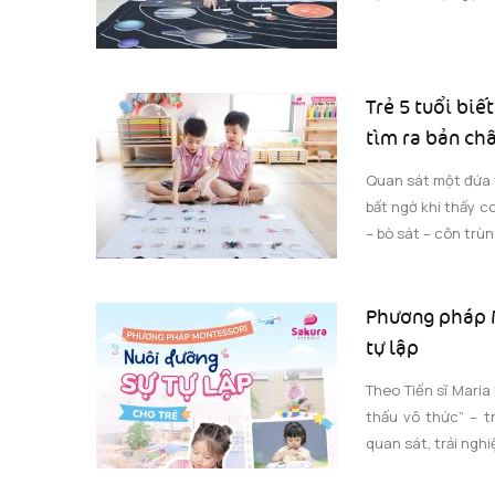
Trẻ 5 tuổi biế
tìm ra bản ch
Quan sát một đứa t
bất ngờ khi thấy co
– bò sát – côn trùng
Phương pháp M
tự lập
Theo Tiến sĩ Maria 
thấu vô thức” – t
quan sát, trải nghiệ