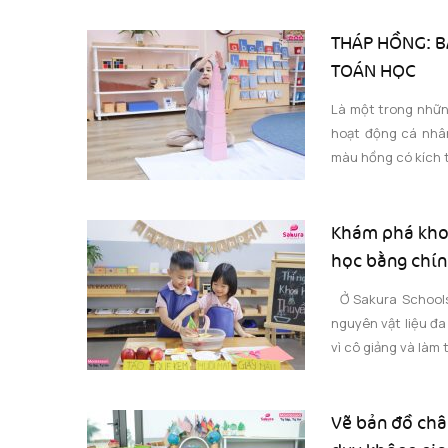
THÁP HỒNG: B
TOÁN HỌC
Là một trong những
hoạt động cá nhân
màu hồng có kích t
Khám phá khoa
học bằng chín
Ở Sakura Schools
nguyên vật liệu đa
vì cô giảng và làm 
Vẽ bản đồ châu