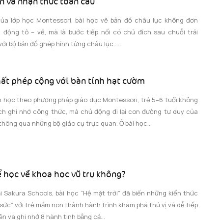
n và nhận thức toàn cầu
của lớp học Montessori, bài học vẽ bản đồ châu lục không đơn
 động tô – vẽ, mà là bước tiếp nối có chủ đích sau chuỗi trải
ới bộ bản đồ ghép hình từng châu lục....
hất phép cộng với bàn tính hạt cườm
n học theo phương pháp giáo dục Montessori, trẻ 5–6 tuổi không
h ghi nhớ công thức, mà chủ động đi lại con đường tư duy của
hông qua những bộ giáo cụ trực quan. Ở bài học...
ể học về khoa học vũ trụ không?
 Sakura Schools, bài học “Hệ mặt trời” đã biến những kiến thức
ức” với trẻ mầm non thành hành trình khám phá thú vị và dễ tiếp
ên và ghi nhớ 8 hành tinh bằng cả...