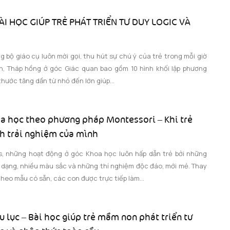
ÀI HỌC GIÚP TRẺ PHÁT TRIỂN TƯ DUY LOGIC VÀ
 bộ giáo cụ luôn mời gọi, thu hút sự chú ý của trẻ trong mỗi giờ
, Tháp hồng ở góc Giác quan bao gồm 10 hình khối lập phương
hước tăng dần từ nhỏ đến lớn giúp...
 học theo phương pháp Montessori – Khi trẻ
h trải nghiệm của mình
, những hoạt động ở góc Khoa học luôn hấp dẫn trẻ bởi những
 dạng, nhiều màu sắc và những thí nghiệm độc đáo, mới mẻ. Thay
theo mẫu có sẵn, các con được trực tiếp làm...
 lục – Bài học giúp trẻ mầm non phát triển tư