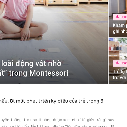
BÀI HỌ
Khám p
ghi nhớ
c loài động vật nhờ
BÀI HỌ
ất” trong Montessori
Trẻ tự
trừ vớ
hấu: Bí mật phát triển kỳ diệu của trẻ trong 6
ruyền thống, trẻ nhỏ thường được xem như “tờ giấy trắng” hay
chờ người lớn lấp đầy tri thức. Nhưng Tiến sĩ Maria Montessori đã