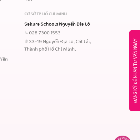
CƠ SỞ TP.HỒ CHÍ MINH
Sakura Schools Nguyễn Địa Lô
028 7300 1553
ĐĂNG KÝ ĐỂ NHẬN TƯ VẤN NGAY
33-49 Nguyễn Địa Lô, Cát Lái,
Thành phố Hồ Chí Minh.
 Yên