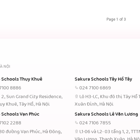
Page 1 of 3
À NỘI
 Schools Thụy Khuê
Sakura Schools Tây Hồ Tây
7100 8886
024 7100 6869
 2, Sun Grand City Residence,
Lô H3-LC, Khu đô thị Tây Hồ 
ụy Khuê, Tây Hồ, Hà Nội
Xuân Đỉnh, Hà Nội
 Schools Vạn Phúc
Sakura Schools Lê Văn Lương
7102 2288
024 7106 7855
30 đường Vạn Phúc, Hà Đông,
L1-06 và L2- 03 tầng 1, 2, TT
Văn Lương, Thanh Xuân, Hà Nộ