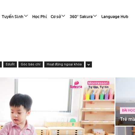
Tuyển Sinh
Học Phí
Cơ sở
360° Sakura
Language Hub
Edufit
Góc báo chí
Hoạt động ngoại khóa
BÀI HỌ
Trẻ mầ