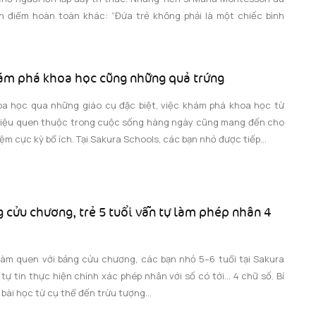
 điểm hoàn toàn khác: “Đứa trẻ không phải là một chiếc bình
ám phá khoa học cũng những quả trứng
a học qua những giáo cụ đặc biệt, việc khám phá khoa học từ
liệu quen thuộc trong cuộc sống hàng ngày cũng mang đến cho
ệm cực kỳ bổ ích. Tại Sakura Schools, các bạn nhỏ được tiếp...
 cửu chương, trẻ 5 tuổi vẫn tự làm phép nhân 4
làm quen với bảng cửu chương, các bạn nhỏ 5–6 tuổi tại Sakura
tự tin thực hiện chính xác phép nhân với số có tới… 4 chữ số. Bí
bài học từ cụ thể đến trừu tượng...