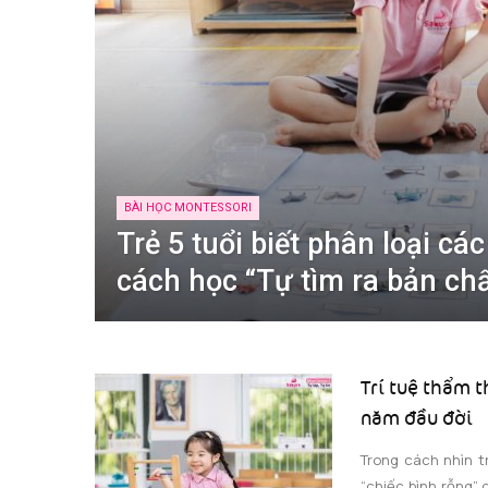
BÀI HỌC MONTESSORI
Trẻ 5 tuổi biết phân loại cá
cách học “Tự tìm ra bản ch
Trí tuệ thẩm t
năm đầu đời
Trong cách nhìn t
“chiếc bình rỗng” 