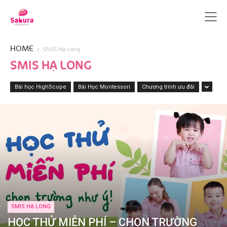
HOME
SMIS Hạ Long
SMIS HẠ LONG
Bài học HighScope
Bài Học Montessori
Chương trình ưu đãi
SMIS HẠ LONG
HỌC THỬ MIỄN PHÍ – CHỌN TRƯỜNG