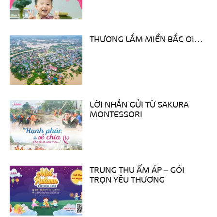
THƯƠNG LẮM MIỀN BẮC ƠI…
LỜI NHẮN GỬI TỪ SAKURA
MONTESSORI
TRUNG THU ẤM ÁP – GÓI
TRỌN YÊU THƯƠNG