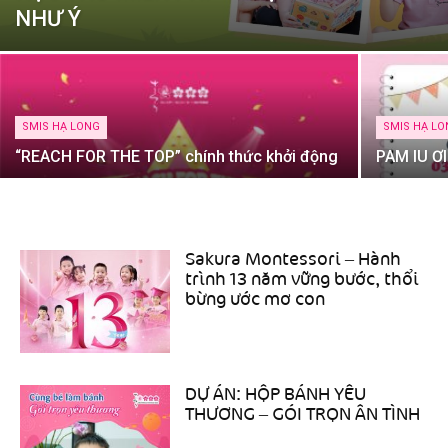
NHƯ Ý
SMIS HẠ LONG
SMIS HẠ L
“REACH FOR THE TOP” chính thức khởi động
PAM IU Ơ
Sakura Montessori – Hành
trình 13 năm vững bước, thổi
bừng ước mơ con
DỰ ÁN: HỘP BÁNH YÊU
THƯƠNG – GÓI TRỌN ÂN TÌNH