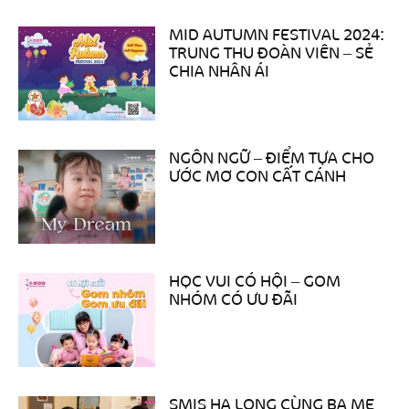
MID AUTUMN FESTIVAL 2024:
TRUNG THU ĐOÀN VIÊN – SẺ
CHIA NHÂN ÁI
NGÔN NGỮ – ĐIỂM TỰA CHO
ƯỚC MƠ CON CẤT CÁNH
HỌC VUI CÓ HỘI – GOM
NHÓM CÓ ƯU ĐÃI
SMIS HẠ LONG CÙNG BA MẸ