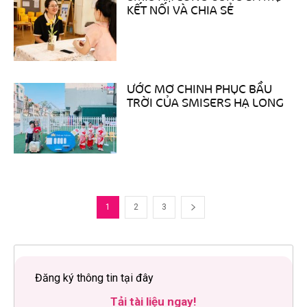
KẾT NỐI VÀ CHIA SẺ
ƯỚC MƠ CHINH PHỤC BẦU
TRỜI CỦA SMISERS HẠ LONG
1
2
3
Đăng ký thông tin tại đây
Tải tài liệu ngay!