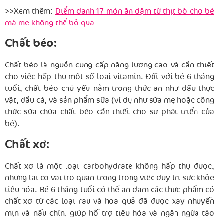
>>Xem thêm:
Điểm danh 17 món ăn dặm từ thịt bò cho bé
mà mẹ không thể bỏ qua
Chất béo:
Chất béo là nguồn cung cấp năng lượng cao và cần thiết
cho việc hấp thụ một số loại vitamin. Đối với bé 6 tháng
tuổi, chất béo chủ yếu nằm trong thức ăn như dầu thực
vật, dầu cá, và sản phẩm sữa (ví dụ như sữa mẹ hoặc công
thức sữa chứa chất béo cần thiết cho sự phát triển của
bé).
Chất xơ:
Chất xơ là một loại carbohydrate không hấp thụ được,
nhưng lại có vai trò quan trọng trong việc duy trì sức khỏe
tiêu hóa. Bé 6 tháng tuổi có thể ăn dặm các thực phẩm có
chất xơ từ các loại rau và hoa quả đã được xay nhuyễn
mịn và nấu chín, giúp hỗ trợ tiêu hóa và ngăn ngừa táo