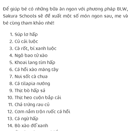
Để giúp bé có những bữa ăn ngon với phương pháp BLW,
Sakura Schools sẽ đề xuất một số món ngon sau, mẹ và
bé cùng tham khảo nhé!
Súp lơ hấp
Củ cải luộc
Cà rốt, bí xanh luộc
Ngô bao tử xào
Khoai lang tím hấp
Cá hồi xào măng tây
Nui sốt cà chua
Cá tilapia nướng
Thịt bò hấp sả
Thịt heo cuộn bắp cải
Chả trứng rau củ
Cơm nắm trộn ruốc cá hồi
Cá ngừ hấp
Bò xào đỗ xanh