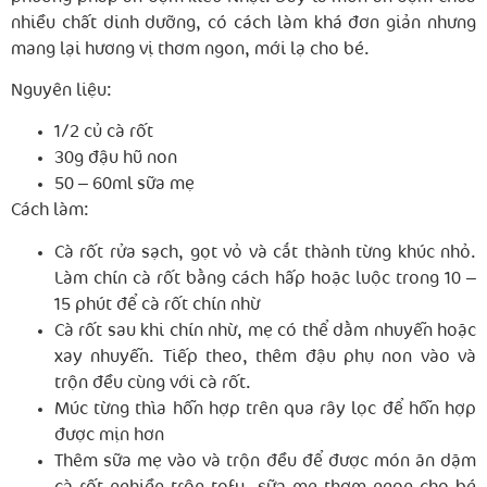
nhiều chất dinh dưỡng, có cách làm khá đơn giản nhưng
mang lại hương vị thơm ngon, mới lạ cho bé.
Nguyên liệu:
1/2 củ cà rốt
30g đậu hũ non
50 – 60ml sữa mẹ
Cách làm:
Cà rốt rửa sạch, gọt vỏ và cắt thành từng khúc nhỏ.
Làm chín cà rốt bằng cách hấp hoặc luộc trong 10 –
15 phút để cà rốt chín nhừ
Cà rốt sau khi chín nhừ, mẹ có thể dằm nhuyễn hoặc
xay nhuyễn. Tiếp theo, thêm đậu phụ non vào và
trộn đều cùng với cà rốt.
Múc từng thìa hỗn hợp trên qua rây lọc để hỗn hợp
được mịn hơn
Thêm sữa mẹ vào và trộn đều để được món ăn dặm