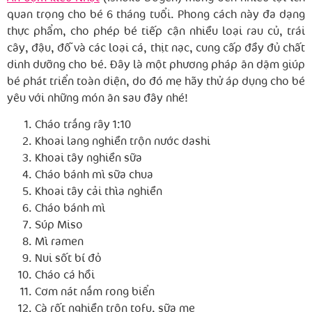
quan trọng cho bé 6 tháng tuổi. Phong cách này đa dạng
thực phẩm, cho phép bé tiếp cận nhiều loại rau củ, trái
cây, đậu, đỗ và các loại cá, thịt nạc, cung cấp đầy đủ chất
dinh dưỡng cho bé. Đây là một phương pháp ăn dặm giúp
bé phát triển toàn diện, do đó mẹ hãy thử áp dụng cho bé
yêu với những món ăn sau đây nhé!
Cháo trắng rây 1:10
Khoai lang nghiền trộn nước dashi
Khoai tây nghiền sữa
Cháo bánh mì sữa chua
Khoai tây cải thìa nghiền
Cháo bánh mì
Súp Miso
Mì ramen
Nui sốt bí đỏ
Cháo cá hồi
Cơm nát nắm rong biển
Cà rốt nghiền trộn tofu, sữa mẹ