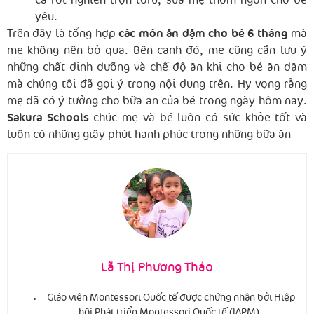
cà rốt nghiền trộn tofu, sữa mẹ thơm ngon cho bé
yêu.
Trên đây là tổng hợp
các món ăn dặm cho bé 6 tháng
mà
mẹ không nên bỏ qua. Bên cạnh đó, mẹ cũng cần lưu ý
những chất dinh dưỡng và chế độ ăn khi cho bé ăn dặm
mà chúng tôi đã gợi ý trong nội dung trên. Hy vọng rằng
mẹ đã có ý tưởng cho bữa ăn của bé trong ngày hôm nay.
Sakura Schools
chúc mẹ và bé luôn có sức khỏe tốt và
luôn có những giây phút hạnh phúc trong những bữa ăn
Lã Thị Phương Thảo
Giáo viên Montessori Quốc tế được chứng nhận bởi Hiệp
hội Phát triển Montessori Quốc tế (IAPM).