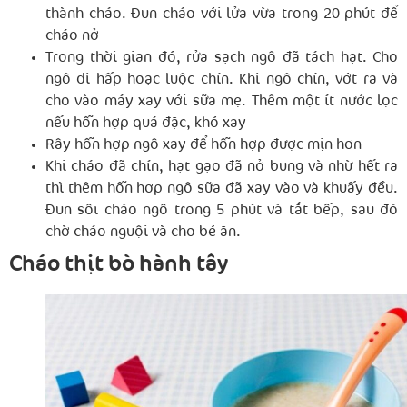
thành cháo. Đun cháo với lửa vừa trong 20 phút để
cháo nở
Trong thời gian đó, rửa sạch ngô đã tách hạt. Cho
ngô đi hấp hoặc luộc chín. Khi ngô chín, vớt ra và
cho vào máy xay với sữa mẹ. Thêm một ít nước lọc
nếu hỗn hợp quá đặc, khó xay
Rây hỗn hợp ngô xay để hỗn hợp được mịn hơn
Khi cháo đã chín, hạt gạo đã nở bung và nhừ hết ra
thì thêm hỗn hợp ngô sữa đã xay vào và khuấy đều.
Đun sôi cháo ngô trong 5 phút và tắt bếp, sau đó
chờ cháo nguội và cho bé ăn.
Cháo thịt bò hành tây