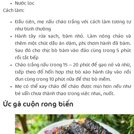
Nước lọc
Cách làm:
Đầu tiên, mẹ nấu cháo trắng với cách làm tương tự
như bình thường
Hành tây rửa sạch, băm nhỏ. Làm nóng chảo và
thêm một chút dầu ăn dặm, phi thơm hành đã băm.
Sau đó cho thịt bò băm vào đảo cùng trong 5 phút
rồi tắt bếp
Cháo trắng nấu trong 15 – 20 phút để gạo nở và nhừ,
tiếp theo đổ hỗn hợp thịt bò xào hành tây vào nồi
đun cùng trong 10 phút nữa để thịt bò mềm.
Mẹ có thể xay cháo để cháo được mịn hơn nếu như
bé vẫn chưa thành thạo trong việc nhai, nuốt.
Ức gà cuộn rong biển