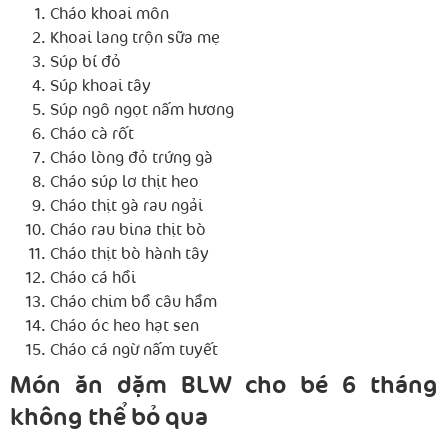
Cháo khoai môn
Khoai lang trộn sữa mẹ
Súp bí đỏ
Súp khoai tây
Súp ngô ngọt nấm hương
Cháo cà rốt
Cháo lòng đỏ trứng gà
Cháo súp lơ thịt heo
Cháo thịt gà rau ngải
Cháo rau bina thịt bò
Cháo thịt bò hành tây
Cháo cá hồi
Cháo chim bồ câu hầm
Cháo óc heo hạt sen
Cháo cá ngừ nấm tuyết
Món ăn dặm BLW cho bé 6 tháng
không thể bỏ qua