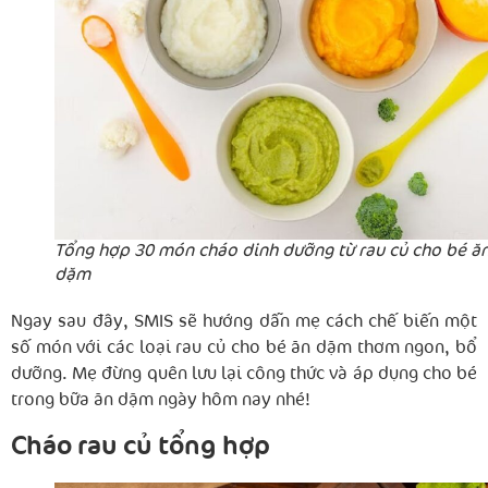
Tổng hợp 30 món cháo dinh dưỡng từ rau củ cho bé ă
dặm
Ngay sau đây, SMIS sẽ hướng dẫn mẹ cách chế biến một
số món với các loại rau củ cho bé ăn dặm thơm ngon, bổ
dưỡng. Mẹ đừng quên lưu lại công thức và áp dụng cho bé
trong bữa ăn dặm ngày hôm nay nhé!
Cháo rau củ tổng hợp