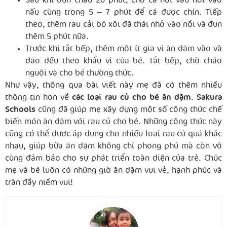
Sau khi đun cháo 20 phút, cho cá hồi vào nồi vào
nấu cùng trong 5 – 7 phút để cá được chín. Tiếp
theo, thêm rau cải bó xôi đã thái nhỏ vào nồi và đun
thêm 5 phút nữa.
Trước khi tắt bếp, thêm một ít gia vị ăn dặm vào và
đảo đều theo khẩu vị của bé. Tắt bếp, chờ cháo
nguội và cho bé thường thức.
Như vậy, thông qua bài viết này mẹ đã có thêm nhiều
thông tin hơn về
các loại rau củ cho bé ăn dặm
.
Sakura
Schools
cũng đã giúp mẹ xây dựng một số công thức chế
biến món ăn dặm với rau củ cho bé. Những công thức này
cũng có thể được áp dụng cho nhiều loại rau củ quả khác
nhau, giúp bữa ăn dặm không chỉ phong phú mà còn vô
cùng đảm bảo cho sự phát triển toàn diện của trẻ. Chúc
mẹ và bé luôn có những giờ ăn dặm vui vẻ, hạnh phúc và
tràn đầy niềm vui!