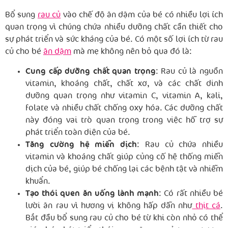
Bổ sung
rau củ
vào chế độ ăn dặm của bé có nhiều lợi ích
quan trọng vì chúng chứa nhiều dưỡng chất cần thiết cho
sự phát triển và sức kháng của bé. Có một số lợi ích từ rau
củ cho bé
ăn dặm
mà mẹ không nên bỏ qua đó là:
Cung cấp dưỡng chất quan trọng
: Rau củ là nguồn
vitamin, khoáng chất, chất xơ, và các chất dinh
dưỡng quan trọng như vitamin C, vitamin A, kali,
folate và nhiều chất chống oxy hóa. Các dưỡng chất
này đóng vai trò quan trọng trong việc hỗ trợ sự
phát triển toàn diện của bé.
Tăng cường hệ miễn dịch
: Rau củ chứa nhiều
vitamin và khoáng chất giúp củng cố hệ thống miễn
dịch của bé, giúp bé chống lại các bệnh tật và nhiễm
khuẩn.
Tạo thói quen ăn uống lành mạnh
: Có rất nhiều bé
lười ăn rau vì hương vị không hấp dẫn như
thịt cá
.
Bắt đầu bổ sung rau củ cho bé từ khi còn nhỏ có thể