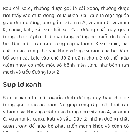
Rau cải Kale, thường được gọi là cải xoăn, thường được
tìm thấy vào mùa đông, mùa xuân. Cải kale là một nguồn
giàu dinh dưỡng, bao gồm vitamin A, vitamin C, vitamin
K, canxi, kali, sắt và chất xơ. Các dưỡng chất này quan
trọng cho sự phát triển và tăng cường hệ miễn dịch của
bé. Đặc biệt, cải kale cung cấp vitamin K và canxi, hai
chất quan trọng cho sức khỏe xương và răng của bé. Việc
bổ sung cải kale vào chế độ ăn dặm cho trẻ có thể giúp
giảm nguy cơ mắc một số bệnh mãn tính, như bệnh tim
mạch và tiểu đường loại 2.
Súp lơ xanh
Súp lơ xanh là một nguồn dinh dưỡng quý báu cho bé
trong giai đoạn ăn dặm. Nó giúp cung cấp một loạt các
vitamin và khoáng chất quan trọng như vitamin A, vitamin
C, vitamin K, canxi, kali và sắt. Đây là những dưỡng chất
quan trọng để giúp bé phát triển mạnh khỏe và củng cố