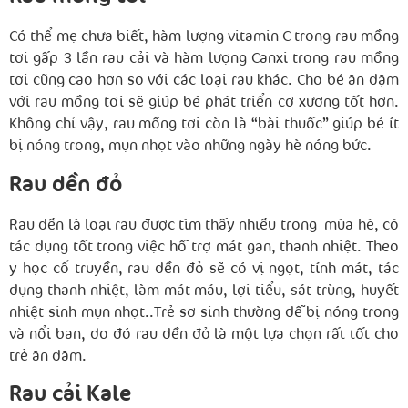
Có thể mẹ chưa biết, hàm lượng vitamin C trong rau mồng
tơi gấp 3 lần rau cải và hàm lượng Canxi trong rau mồng
tơi cũng cao hơn so với các loại rau khác. Cho bé ăn dặm
với rau mồng tơi sẽ giúp bé phát triển cơ xương tốt hơn.
Không chỉ vậy, rau mồng tơi còn là “bài thuốc” giúp bé ít
bị nóng trong, mụn nhọt vào những ngày hè nóng bức.
Rau dền đỏ
Rau dền là loại rau được tìm thấy nhiều trong mùa hè, có
tác dụng tốt trong việc hỗ trợ mát gan, thanh nhiệt. Theo
y học cổ truyền, rau dền đỏ sẽ có vị ngọt, tính mát, tác
dụng thanh nhiệt, làm mát máu, lợi tiểu, sát trùng, huyết
nhiệt sinh mụn nhọt..Trẻ sơ sinh thường dễ bị nóng trong
và nổi ban, do đó rau dền đỏ là một lựa chọn rất tốt cho
trẻ ăn dặm.
Rau cải Kale