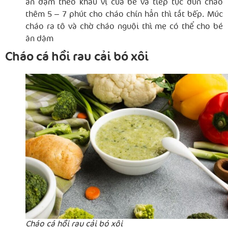
ăn dặm theo khẩu vị của bé và tiếp tục đun cháo
thêm 5 – 7 phút cho cháo chín hẳn thì tắt bếp. Múc
cháo ra tô và chờ cháo nguội thì mẹ có thể cho bé
ăn dặm
Cháo cá hồi rau cải bó xôi
Cháo cá hồi rau cải bó xôi