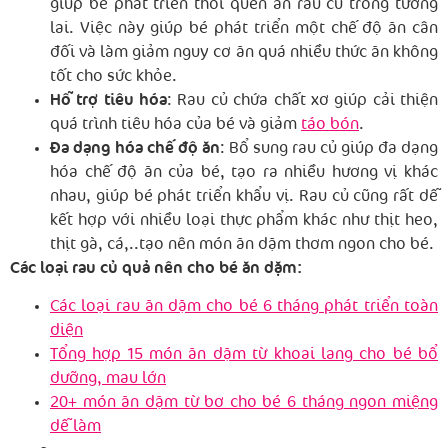
giúp bé phát triển thói quen ăn rau củ trong tương
lai. Việc này giúp bé phát triển một chế độ ăn cân
đối và làm giảm nguy cơ ăn quá nhiều thức ăn không
tốt cho sức khỏe.
Hỗ trợ tiêu hóa
: Rau củ chứa chất xơ giúp cải thiện
quá trình tiêu hóa của bé và giảm
táo bón
.
Đa dạng hóa chế độ ăn
: Bổ sung rau củ giúp đa dạng
hóa chế độ ăn của bé, tạo ra nhiều hương vị khác
nhau, giúp bé phát triển khẩu vị. Rau củ cũng rất dễ
kết hợp với nhiều loại thực phẩm khác như thịt heo,
thịt gà, cá,..tạo nên món ăn dặm thơm ngon cho bé.
Các loại rau củ quả nên cho bé ăn dặm:
Các loại rau ăn dặm cho bé 6 tháng phát triển toàn
diện
Tổng hợp 15 món ăn dặm từ khoai lang cho bé bổ
dưỡng, mau lớn
20+ món ăn dặm từ bơ cho bé 6 tháng ngon miệng
dễ làm