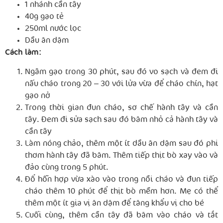
1 nhánh cần tây
40g gạo tẻ
250ml nước lọc
Dầu ăn dặm
Cách làm:
Ngâm gạo trong 30 phút, sau đó vo sạch và đem đi
nấu cháo trong 20 – 30 với lửa vừa để cháo chín, hạt
gạo nở
Trong thời gian đun cháo, sơ chế hành tây và cần
tây. Đem đi sửa sạch sau đó băm nhỏ cả hành tây và
cần tây
Làm nóng chảo, thêm một ít dầu ăn dặm sau đó phi
thơm hành tây đã băm. Thêm tiếp thịt bò xay vào và
đảo cùng trong 5 phút.
Đổ hỗn hợp vừa xào vào trong nồi cháo và đun tiếp
cháo thêm 10 phút để thịt bò mềm hơn. Mẹ có thể
thêm một ít gia vị ăn dặm để tăng khẩu vị cho bé
Cuối cùng, thêm cần tây đã băm vào cháo và tắt