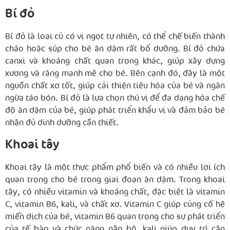
Bí đỏ
Bí đỏ là loại củ có vị ngọt tự nhiên, có thể chế biến thành
cháo hoặc súp cho bé ăn dặm rất bổ dưỡng. Bí đỏ chứa
canxi và khoáng chất quan trọng khác, giúp xây dựng
xương và răng mạnh mẽ cho bé. Bên cạnh đó, đây là một
nguồn chất xơ tốt, giúp cải thiện tiêu hóa của bé và ngăn
ngừa táo bón. Bí đỏ là lựa chọn thú vị để đa dạng hóa chế
độ ăn dặm của bé, giúp phát triển khẩu vị và đảm bảo bé
nhận đủ dinh dưỡng cần thiết.
Khoai tây
Khoai tây là một thực phẩm phổ biến và có nhiều lợi ích
quan trọng cho bé trong giai đoạn ăn dặm. Trong khoai
tây, có nhiều vitamin và khoáng chất, đặc biệt là vitamin
C, vitamin B6, kali, và chất xơ. Vitamin C giúp củng cố hệ
miễn dịch của bé, vitamin B6 quan trọng cho sự phát triển
của tế bào và chức năng não bộ, kali giúp duy trì cân