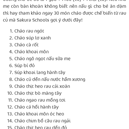
mẹ còn băn khoăn không biết nên nấu gì cho bé ăn dặm
thì hay tham khảo ngay 30 món cháo được chế biến từ rau
củ mà Sakura Schools gợi ý dưới đây!
Cháo rau ngót
Cháo súp lơ xanh
Cháo cà rốt
Cháo khoai môn
Cháo ngô ngọt nấu sữa mẹ
Súp bí đỏ
Súp khoai lang hành tây
Cháo củ dền nấu nước hầm xương
Cháo thịt heo rau cải xoăn
Cháo thịt bò măng tây
Cháo ngao rau mồng tơi
Cháo cá hồi hành tây
Cháo khoai môn óc heo
Cháo chim bồ câu rau ngải
Cháo thịt heo rau dền đỏ