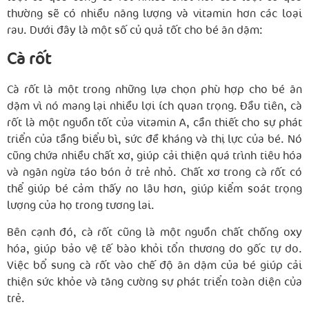
thường sẽ có nhiều năng lượng và vitamin hơn các loại
rau. Dưới đây là một số củ quả tốt cho bé ăn dặm:
Cà rốt
Cà rốt là một trong những lựa chọn phù hợp cho bé ăn
dặm vì nó mang lại nhiều lợi ích quan trọng. Đầu tiên, cà
rốt là một nguồn tốt của vitamin A, cần thiết cho sự phát
triển của tầng biểu bì, sức đề kháng và thị lực của bé. Nó
cũng chứa nhiều chất xơ, giúp cải thiện quá trình tiêu hóa
và ngăn ngừa táo bón ở trẻ nhỏ. Chất xơ trong cà rốt có
thể giúp bé cảm thấy no lâu hơn, giúp kiểm soát trọng
lượng của họ trong tương lai.
Bên cạnh đó, cà rốt cũng là một nguồn chất chống oxy
hóa, giúp bảo vệ tế bào khỏi tổn thương do gốc tự do.
Việc bổ sung cà rốt vào chế độ ăn dặm của bé giúp cải
thiện sức khỏe và tăng cường sự phát triển toàn diện của
trẻ.