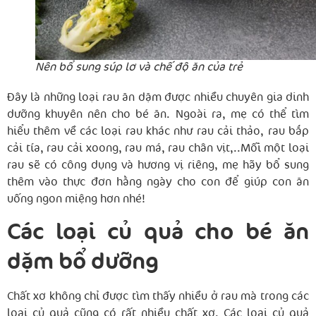
Nên bổ sung súp lơ và chế độ ăn của trẻ
Đây là những loại rau ăn dặm được nhiều chuyên gia dinh
dưỡng khuyên nên cho bé ăn. Ngoài ra, mẹ có thể tìm
hiểu thêm về các loại rau khác như rau cải thảo, rau bắp
cải tía, rau cải xoong, rau má, rau chân vịt,..Mỗi một loại
rau sẽ có công dụng và hương vị riêng, mẹ hãy bổ sung
thêm vào thực đơn hằng ngày cho con để giúp con ăn
uống ngon miệng hơn nhé!
Các loại củ quả cho bé ăn
dặm bổ dưỡng
Chất xơ không chỉ được tìm thấy nhiều ở rau mà trong các
loại củ quả cũng có rất nhiều chất xơ. Các loại củ quả