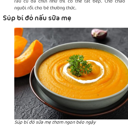
rau củ đã chín nhừ thì có thể tắt bếp. Chờ cháo
nguội rồi cho bé thường thức.
Súp bí đỏ nấu sữa mẹ
Súp bí đỏ sữa mẹ thơm ngon béo ngậy