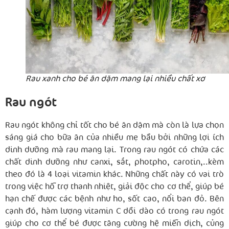
Rau xanh cho bé ăn dặm mang lại nhiều chất xơ
Rau ngót
Rau ngót không chỉ tốt cho bé ăn dặm mà còn là lựa chọn
sáng giá cho bữa ăn của nhiều mẹ bầu bởi những lợi ích
dinh dưỡng mà rau mang lại. Trong rau ngót có chứa các
chất dinh dưỡng như canxi, sắt, photpho, carotin,..kèm
theo đó là 4 loại vitamin khác. Những chất này có vai trò
trong việc hỗ trợ thanh nhiệt, giải độc cho cơ thể, giúp bé
hạn chế được các bệnh như ho, sốt cao, nổi ban đỏ. Bên
cạnh đó, hàm lượng vitamin C dồi dào có trong rau ngót
giúp cho cơ thể bé được tăng cường hệ miễn dịch, củng