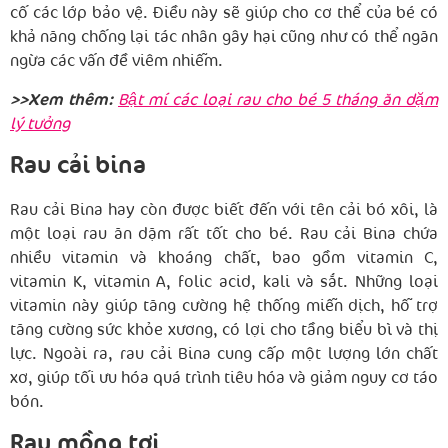
cố các lớp bảo vệ. Điều này sẽ giúp cho cơ thể của bé có
khả năng chống lại tác nhân gây hại cũng như có thể ngăn
ngừa các vấn đề viêm nhiễm.
>>Xem thêm:
Bật mí các loại rau cho bé 5 tháng ăn dặm
lý tưởng
Rau cải bina
Rau cải Bina hay còn được biết đến với tên cải bó xôi, là
một loại rau ăn dặm rất tốt cho bé. Rau cải Bina chứa
nhiều vitamin và khoáng chất, bao gồm vitamin C,
vitamin K, vitamin A, folic acid, kali và sắt. Những loại
vitamin này giúp tăng cường hệ thống miễn dịch, hỗ trợ
tăng cường sức khỏe xương, có lợi cho tầng biểu bì và thị
lực. Ngoài ra, rau cải Bina cung cấp một lượng lớn chất
xơ, giúp tối ưu hóa quá trình tiêu hóa và giảm nguy cơ táo
bón.
Rau mồng tơi