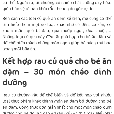
cơ thể. Ngoài ra, ớt chuông có nhiều chất chống oxy hóa,
giúp bảo vệ tế bào khỏi tổn thương do gốc tự do.
Bên cạnh các loại củ quả ăn dặm kể trên, mẹ cũng có thể
tìm hiểu thêm một số loại khác như củ dền, củ sắn, củ
khoai môn, quả bí đao, quả mướp ngọt, dưa chuột,…
Những loại củ quả này đều rất phù hợp cho bé ăn dặm và
dễ chế biến thành những món ngon giúp bé hứng thú hơn
trong mỗi bữa ăn.
Kết hợp rau củ quả cho bé ăn
dặm – 30 món cháo dinh
dưỡng
Rau củ thường rất dễ chế biến và dễ kết hợp với nhiều
loại thực phẩm khác thành món ăn dặm bổ dưỡng cho bé
ăn dặm. Công thức đơn giản nhất cho một món cháo dinh
dưỡng cho bé đó là 1 gạo + 1 rau (củ) + 1 thịt (cá). Nếu như