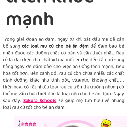
mạnh
Trong giai đoạn ăn dặm, ngay từ khi bắt đầu mẹ đã cần
bổ sung
các loại rau củ cho bé ăn dặm
để đảm bảo bé
nhận được các dưỡng chất cơ bản và cần thiết nhất. Rau
củ là đại diện cho chất xơ mà mỗi em bé đều cần bổ sung
hằng ngày để đảm bảo cho việc ăn uống lành mạnh, tiêu
hóa tốt hơn. Bên cạnh đó, rau củ còn chứa nhiều các chất
dinh dưỡng khác như tinh bột, vitamin, khoáng chất,…
Hiện nay, có rất nhiều loại rau củ trên thị trường nhưng có
thể mẹ vẫn chưa biết đâu là loại nên cho bé ăn dặm. Ngay
sau đây,
Sakura Schools
sẽ giúp mẹ tìm hiểu về những
loại rau củ tốt cho bé ăn dặm.