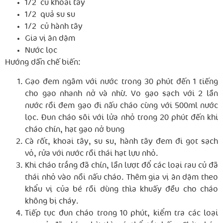
1/2 củ khoai tây
1/2 quả su su
1/2 củ hành tây
Gia vị ăn dặm
Nước lọc
Hướng dẫn chế biến:
Gạo đem ngâm với nước trong 30 phút đến 1 tiếng
cho gạo nhanh nở và nhừ. Vo gạo sạch với 2 lần
nước rồi đem gạo đi nấu cháo cùng với 500ml nước
lọc. Đun cháo sôi với lửa nhỏ trong 20 phút đến khi
cháo chín, hạt gạo nở bung
Cà rốt, khoai tây, su su, hành tây đem đi gọt sạch
vỏ, rửa với nước rồi thái hạt lựu nhỏ.
Khi cháo trắng đã chín, lần lượt đổ các loại rau củ đã
thái nhỏ vào nồi nấu cháo. Thêm gia vị ăn dặm theo
khẩu vị của bé rồi dùng thìa khuấy đều cho cháo
không bị cháy.
Tiếp tục đun cháo trong 10 phút, kiểm tra các loại