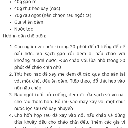
40g gạo tẻ
40g thịt heo xay (nạc)
70g rau ngót (nên chnọn rau ngót ta)
Gia vị ăn dặm
Nước lọc
Hướng dẫn chế biến:
Gạo ngâm với nước trong 30 phút đến 1 tiếng để dễ
nấu hơn. Vo sạch gạo rồi đem đi nấu cháo với
khoảng 400ml nước. Đun cháo với lửa nhỏ trong 20
phút để cháo chín nhừ
Thịt heo nạc đã xay mẹ đem đi xào qua cho săn lại
với một chút dầu ăn dặm. Tiếp theo, đổ thịt heo vào
nồi nấu cháo
Rau ngót tuốt bỏ cuống, đem đi rửa sạch và vò nát
cho rau thơm hơn. Bỏ rau vào máy xay với một chút
nước lọc sau đó xay nhuyễn
Cho hỗn hợp rau đã xay vào nồi nấu cháo và dùng
thìa khuấy đều cho cháo chín đều. Thêm các gia vị