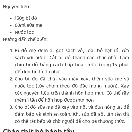
Nguyên liệu:
150g bí đỏ
60ml sữa mẹ
Nước lọc
Hướng dẫn chế biến:
Bí đỏ mẹ đem đi gọt sạch vỏ, loại bỏ hạt rồi rửa
sạch với nước. Cắt bí đỏ thành các khúc nhỏ. Làm
chín bí đỏ bằng cách hấp hoặc luộc trong 15 phút
đến khi bí đỏ đã nhừ.
Cho bí đỏ đã chín vào máy xay, thêm sữa mẹ và
nước lọc (tùy chỉnh theo độ đặc mong muốn). Xay
các nguyên liệu trên thành hỗn hợp mịn. Có thể rây
thêm 1 lần để hỗn hợp được mịn hơn
Cho bí đỏ sữa mẹ đã xay vào nồi và đun nóng lại để
đảm bảo vệ sinh an toàn. Khi súp đã sôi lăn tăn thì
có thể tắt bếp và chờ nguội để cho bé thưởng thức.