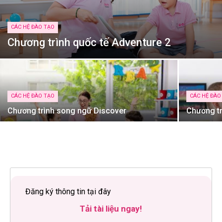
CÁC HỆ ĐÀO TẠO
Chương trình quốc tế Adventure 2
CÁC HỆ ĐÀO TẠO
CÁC HỆ ĐÀO
Chương trình song ngữ Discover
Chương tr
Đăng ký thông tin tại đây
Tải tài liệu ngay!