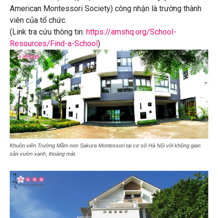
American Montessori Society) công nhận là trường thành
viên của tổ chức.
(Link tra cứu thông tin:
https://amshq.org/School-
Resources/Find-a-School
)
Khuôn viên Trường Mầm non Sakura Montessori tại cơ sở Hà Nội với không gian
sân vườn xanh, thoáng mát.