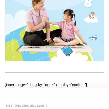
[insert page="dang-ky-footer" display="content"]
HỆ THỐNG GIÁO DỤC EDUFIT