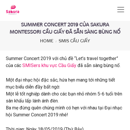
SUMMER CONCERT 2019 CỦA SAKURA
MONTESSORI CẦU GIẤY ĐÃ SẴN SÀNG BÙNG NỔ
HOME
SMIS CẦU GIẤY
Summer Concert 2019 với chủ đề “Let’s travel together”
của các
SMISers khu vực Cầu Giấy
đã sẵn sàng bùng nổ.
Một đại nhạc hội đặc sắc, hứa hẹn mang tới những tiết
mục biểu diễn đầy bất ngờ.
Một lễ tốt nghiệp dành cho các bạn nhỏ nhóm 5-6 tuổi trên
sân khấu lấp lánh ánh đèn.
Ba mẹ đừng quên chúng mình có hẹn với nhau tại Đại nhạc
hội Summer Concert 2019 nhé!
Thời gian: Ngày 18/05/2019 (Thứ Bảy)