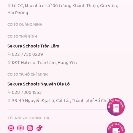
Lô CC, khu nhà ở số 106 Lương Khánh Thiện, Gia Viên,
Hải Phòng
CƠ SỞ QUẢNG NINH
CƠ SỞ THÁI BÌNH
Sakura Schools Trần Lãm
022 7730 0229
KĐT Hateco, Trần Lãm, Hưng Yên
CƠ SỞ TP.HỒ CHÍ MINH
Sakura Schools Nguyễn Địa Lô
028 7300 1553
33-49 Nguyễn Địa Lô, Cát Lái, Thành phố Hồ Chí Minh.
KẾT NỐI VỚI CHÚNG TÔI