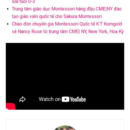
lứa tuổi 0-3
Trung tâm giáo dục Montessori hàng đầu CME|NY đào
tạo giáo viên quốc tế cho Sakura Montessori
Chào đón chuyên gia Montessori Quốc tế K.T Korngold
và Nancy Rose từ trung tâm CME| NY, New York, Hoa Kỳ