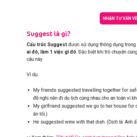
NHẬN TƯ VẤN V
Suggest là gì?
Cấu trúc Suggest
được sử dụng thông dụng trong 
ai đó, làm 1 việc gì đó
. Đặc biệt khi trò chuyện cù
câu này.
Ví dụ:
My friends suggested travelling together for safe
đề nghị nên đi du lịch cùng nhau cho an toàn vì k
My girlfriend suggested we go to her house for di
ăn tối.)
He suggested wine with that dish. (Dịch là: Anh 