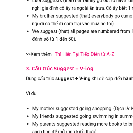
Lisa suggests (that) her family go out to have lu
nghị gia đình cô ấy ra ngoài ăn trưa. Cô ấy biết 1 
My brother suggested (that) everybody go camping
người có thể đi cắm trại vào mùa hè tới).
We suggest (that) all pages are numbered from 1 
đánh số từ 1 đến 50).
>>Xem thêm:
Thì Hiện Tại Tiếp Diễn từ A-Z
3. Cấu trúc Suggest + V-ing
Dùng cấu trúc
suggest + V-ing
khi đề cập đến
hành
Ví dụ:
My mother suggested going shopping. (Dịch là: 
My friends suggested going swimming in summer. 
My parents suggested reading more books to broa
sách hơn để mở rộng kiến thức).