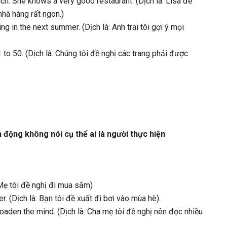
nch. She knows a very good restaurant. (Dịch là: Lisa đề
nhà hàng rất ngon.)
 in the next summer. (Dịch là: Anh trai tôi gợi ý mọi
to 50. (Dịch là: Chúng tôi đề nghị các trang phải được
 động không nói cụ thể ai là người thực hiện
Mẹ tôi đề nghị đi mua sắm)
(Dịch là: Bạn tôi đề xuất đi bơi vào mùa hè).
den the mind. (Dịch là: Cha mẹ tôi đề nghị nên đọc nhiều