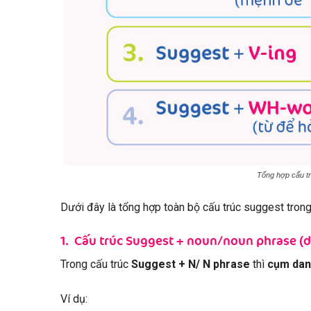
Tổng hợp cấu tr
Dưới đây là tổng hợp toàn bộ cấu trúc suggest tron
1. Cấu trúc Suggest + noun/noun phrase (
Trong cấu trúc
Suggest + N/ N phrase
thì
cụm danh
Ví dụ: