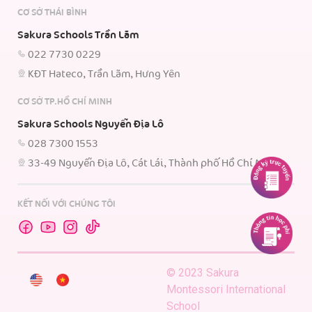
CƠ SỞ THÁI BÌNH
Sakura Schools Trần Lãm
022 7730 0229
KĐT Hateco, Trần Lãm, Hưng Yên
CƠ SỞ TP.HỒ CHÍ MINH
Sakura Schools Nguyễn Địa Lô
028 7300 1553
33-49 Nguyễn Địa Lô, Cát Lái, Thành phố Hồ Chí Minh.
KẾT NỐI VỚI CHÚNG TÔI
© 2023 Sakura
Montessori International
School