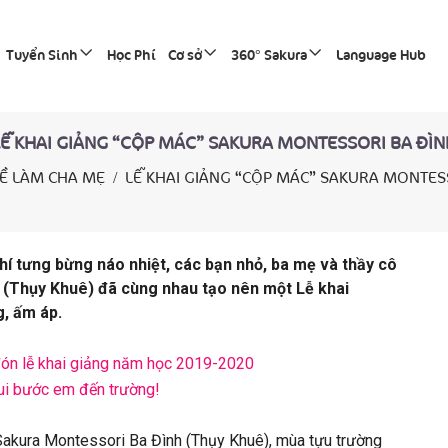
Tuyển Sinh
Học Phí
Cơ sở
360° Sakura
Language Hub
LỄ KHAI GIẢNG “CỘP MÁC” SAKURA MONTESSORI BA ĐÌN
Ề LÀM CHA MẸ
LỄ KHAI GIẢNG “CỘP MÁC” SAKURA MONTES
khí tưng bừng náo nhiệt, các bạn nhỏ, ba mẹ và thầy cô
(Thụy Khuê) đã cùng nhau tạo nên một Lễ khai
g, ấm áp.
đón lễ khai giảng năm học 2019-2020
ui bước em đến trường!
Sakura Montessori Ba Đình (Thụy Khuê), mùa tựu trường