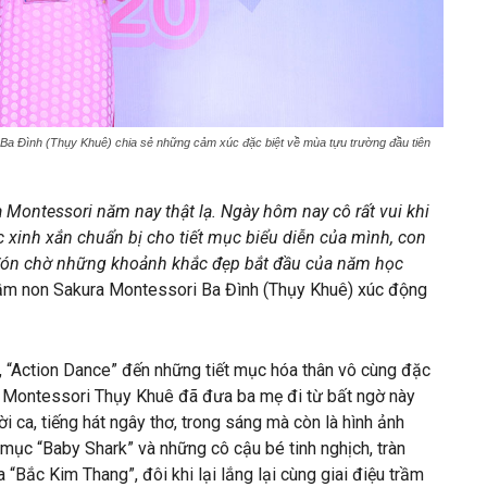
 Đình (Thụy Khuê) chia sẻ những cảm xúc đặc biệt về mùa tựu trường đầu tiên
a Montessori năm nay thật lạ. Ngày hôm nay cô rất vui khi
xinh xắn chuẩn bị cho tiết mục biểu diễn của mình, con
 đón chờ những khoảnh khắc đẹp bắt đầu của năm học
m non Sakura Montessori Ba Đình (Thụy Khuê) xúc động
, “Action Dance” đến những tiết mục hóa thân vô cùng đặc
ra Montessori Thụy Khuê đã đưa ba mẹ đi từ bất ngờ này
i ca, tiếng hát ngây thơ, trong sáng mà còn là hình ảnh
t mục “Baby Shark” và những cô cậu bé tinh nghịch, tràn
“Bắc Kim Thang”, đôi khi lại lắng lại cùng giai điệu trầm