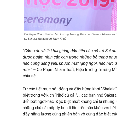
Cô Phạm Nhâm Tuất – Hiệu trưởng Trường Mầm non Sakura Montessori Ba
tại Sakura Montessori Thụy Khuê
“Cảm xúc về lễ khai giảng đầu tiên của cô trò Sakur
được ngắm nhìn các con trong những bộ trang phục 
nào cũng đáng yêu, khuôn mặt rạng ngời, háo hức
mới.”
– Cô Phạm Nhâm Tuất, Hiệu trưởng Trường Mầ
chia sẻ.
Từ các tiết mục sôi động và đầy hứng khởi “Shalala”
biệt trong vở kịch “Nhổ củ cải”,… các bạn nhỏ Saku
đến bất ngờ khác. Đặc biệt nhất không chỉ là những lờ
những chú cá mập tý hon lí lắc trên sân khấu với tiế
đầy năng lượng cùng phiên bản vô cùng đặc biệt của 