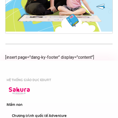
[insert page="dang-ky-footer" display="content"]
HỆ THỐNG GIÁO DỤC EDUFIT
Mầm non
Chương trình quốc tế Adventure