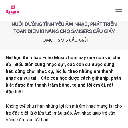
NUÔI DƯỠNG TÌNH YÊU ÂM NHẠC, PHÁT TRIỂN
TOÀN DIỆN KĨ NĂNG CHO SMISERS CẦU GIẤY
HOME
SMIS CẦU GIẤY
Giờ học Âm nhạc Echo Music hôm nay của con với chủ
đề “Biểu diễn cùng nhạc cụ”, các con đã được cùng
hát, cùng chơi nhạc cụ, lắc lư theo những âm thanh
nhạc cụ vui tai… Các con học được cách giữ nhịp, phân
biệt được âm thanh trầm bổng, to nhỏ tới êm ái, rất
đặc biệt.
Không thể phủ nhận những lợi ích mà âm nhạc mang lại cho
trẻ đặc biệt là ở lứa tuổi mẫu giáo. Âm nhạc giúp trẻ cân
bằng cảm xúc tốt hơn.