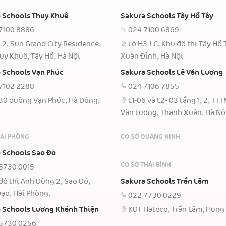
 Schools Thụy Khuê
Sakura Schools Tây Hồ Tây
7100 8886
024 7100 6869
 2, Sun Grand City Residence,
Lô H3-LC, Khu đô thị Tây Hồ 
ụy Khuê, Tây Hồ, Hà Nội
Xuân Đỉnh, Hà Nội
 Schools Vạn Phúc
Sakura Schools Lê Văn Lương
7102 2288
024 7106 7855
30 đường Vạn Phúc, Hà Đông,
L1-06 và L2- 03 tầng 1, 2, TT
Văn Lương, Thanh Xuân, Hà Nộ
HẢI PHÒNG
CƠ SỞ QUẢNG NINH
 Schools Sao Đỏ
CƠ SỞ THÁI BÌNH
5730 0015
đô thị Anh Dũng 2, Sao Đỏ,
Sakura Schools Trần Lãm
ạo, Hải Phòng.
022 7730 0229
 Schools Lương Khánh Thiện
KĐT Hateco, Trần Lãm, Hưng
5730 0256