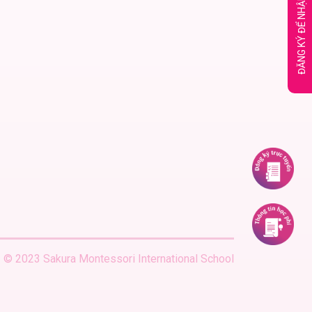
ĐĂNG KÝ ĐỂ NHẬN TƯ VẤN NGAY
© 2023 Sakura Montessori International School