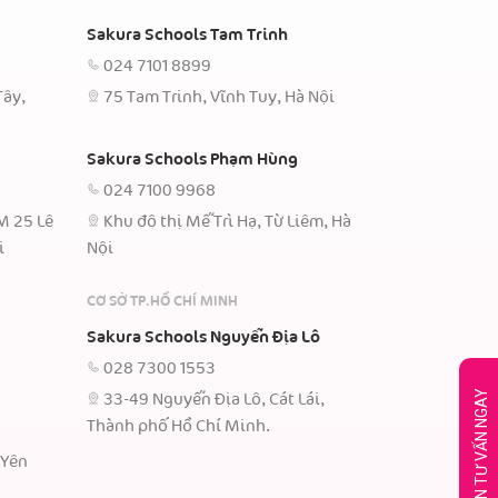
Sakura Schools Tam Trinh
024 7101 8899
Tây,
75 Tam Trinh, Vĩnh Tuy, Hà Nội
Sakura Schools Phạm Hùng
024 7100 9968
TM 25 Lê
Khu đô thị Mễ Trì Hạ, Từ Liêm, Hà
i
Nội
CƠ SỞ TP.HỒ CHÍ MINH
Sakura Schools Nguyễn Địa Lô
028 7300 1553
33-49 Nguyễn Địa Lô, Cát Lái,
Thành phố Hồ Chí Minh.
 Yên