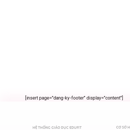
[insert page="dang-ky-footer" display="content"]
CƠ SỞ H
HỆ THỐNG GIÁO DỤC EDUFIT