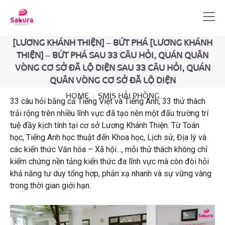
[LƯƠNG KHÁNH THIỆN] – BỨT PHÁ [LƯƠNG KHÁNH
THIỆN] – BỨT PHÁ SAU 33 CÂU HỎI, QUÁN QUÂN
VÒNG CƠ SỞ ĐÃ LỘ DIỆN SAU 33 CÂU HỎI, QUÁN
QUÂN VÒNG CƠ SỞ ĐÃ LỘ DIỆN
HOME
SMIS HẢI PHÒNG
33 câu hỏi bằng cả Tiếng Việt và Tiếng Anh, 33 thử thách
trải rộng trên nhiều lĩnh vực đã tạo nên một đấu trường trí
tuệ đầy kịch tính tại cơ sở Lương Khánh Thiện. Từ Toán
học, Tiếng Anh học thuật đến Khoa học, Lịch sử, Địa lý và
các kiến thức Văn hóa – Xã hội…, mỗi thử thách không chỉ
kiểm chứng nền tảng kiến thức đa lĩnh vực mà còn đòi hỏi
khả năng tư duy tổng hợp, phản xạ nhanh và sự vững vàng
trong thời gian giới hạn.