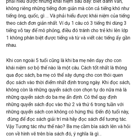
phải hiểu được những khái niệm sau đây: biết đánh vần,
không riêng những tiếng đơn giản mà còn cả tiếng khó như
tiếng ông, quốc, gì … Và phải hiểu được khái niệm của tiếng
theo cách đơn giản nhất. Ví dụ 1 câu có 3 tiếng thì dùng 3
tiếng vỗ tay để mô phỏng, điều đó tránh cho trẻ khi lên lớp
1 không phân biệt được tiếng và từ và viết các tiếng ấy gần
nhau.
Khi con ngoài 5 tuổi cũng là khi ba mẹ nên dạy cho con
khái niệm sơ bộ thế nào là một câu. Cách tốt nhất là thông
qua đọc sách, ba mẹ có thể xây dựng cho con thói quen
đọc sách vào thời điểm nhất định trong ngày. Khi đọc sách,
không còn là những quyển sách con chọn tự do nữa mà là
những quyển sách do ba mẹ ấn định. Có thể quy định
những quyển sách đọc vào thứ 2 và thứ 6 trong tuần với
những quyển sách con không có hứng thú. Đến độ tuổi này,
đừng để đọc sách giải trí mà hãy đọc sách để tương tác.
Vậy Tương tác như thế nào? Ba mẹ cầm bìa sách lên và hỏi
con về hình vẽ trên bìa sách đó, ý nghĩa là gì…