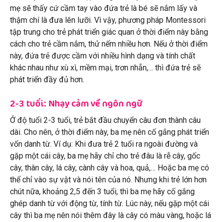
mẹ sẽ thấy cứ cầm tay vào đứa trẻ là bé sẽ nắm lấy và
thậm chí là đưa lên lưỡi. Vì vậy, phương pháp Montessori
tập trung cho trẻ phát triển giác quan ở thời điểm này bằng
cách cho trẻ cầm nắm, thử nếm nhiều hơn. Nếu ở thời điểm
này, đứa trẻ được cầm với nhiều hình dạng và tính chất
khác nhau như xù xì, mềm mại, trơn nhẵn,… thì đứa trẻ sẽ
phát triển đầy đủ hơn.
2-3 tuổi: Nhạy cảm về ngôn ngữ
Ở độ tuổi 2-3 tuổi, trẻ bắt đầu chuyển câu đơn thành câu
dài. Cho nên, ở thời điểm này, ba mẹ nên cố gắng phát triển
vốn danh từ. Ví dụ: Khi đưa trẻ 2 tuổi ra ngoài đường và
gặp một cái cây, ba mẹ hãy chỉ cho trẻ đâu là rễ cây, gốc
cây, thân cây, lá cây, cành cây và hoa, quả,… Hoặc ba mẹ có
thể chỉ vào sự vật và nói tên của nó. Nhưng khi trẻ lớn hơn
chút nữa, khoảng 2,5 đến 3 tuổi, thì ba mẹ hãy cố gắng
ghép danh từ với động từ, tính từ. Lúc này, nếu gặp một cái
cây thì ba mẹ nên nói thêm đây là cây có màu vàng, hoặc lá