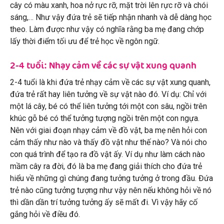
cây có màu xanh, hoa nở rực rỡ, mặt trời lên rực rỡ và chói
sáng,… Như vậy đứa trẻ sẽ tiếp nhận nhanh và dễ dàng học
theo. Làm được như vậy có nghĩa rằng ba mẹ đang chớp
lấy thời điểm tối ưu để trẻ học về ngôn ngữ.
2-4 tuổi: Nhạy cảm về các sự vật xung quanh
2-4 tuổi là khi đứa trẻ nhạy cảm về các sự vật xung quanh,
đứa trẻ rất hay liên tưởng về sự vật nào đó. Ví dụ: Chỉ với
một lá cây, bé có thể liên tưởng tới một con sâu, ngồi trên
khúc gỗ bé có thể tưởng tượng ngồi trên một con ngựa.
Nên với giai đoạn nhạy cảm về đồ vật, ba mẹ nên hỏi con
cảm thấy như nào và thấy đồ vật như thế nào? Và nói cho
con quá trình để tạo ra đồ vật ấy. Ví dụ như làm cách nào
mầm cây ra đời, đó là ba mẹ đang giải thích cho đứa trẻ
hiểu về những gì chúng đang tưởng tưởng ở trong đầu. Đứa
trẻ nào cũng tưởng tượng như vậy nên nếu không hỏi về nó
thì dần dần trí tưởng tưởng ấy sẽ mất đi. Vì vậy hãy cố
gắng hỏi về điều đó.