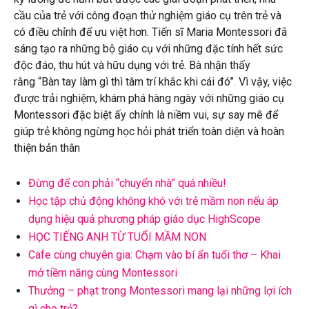
cầu của trẻ với công đoạn thử nghiệm giáo cụ trên trẻ và
có điều chỉnh để ưu việt hơn. Tiến sĩ Maria Montessori đã
sáng tạo ra những bộ giáo cụ với những đặc tính hết sức
độc đáo, thu hút và hữu dụng với trẻ. Bà nhận thấy
rằng “Bàn tay làm gì thì tâm trí khắc khi cái đó”. Vì vậy, việc
được trải nghiệm, khám phá hàng ngày với những giáo cụ
Montessori đặc biệt ấy chính là niềm vui, sự say mê để
giúp trẻ không ngừng học hỏi phát triển toàn diện và hoàn
thiện bản thân
Đừng để con phải “chuyển nhà” quá nhiều!
Học tập chủ động không khó với trẻ mầm non nếu áp
dụng hiệu quả phương pháp giáo dục HighScope
HỌC TIẾNG ANH TỪ TUỔI MẦM NON
Cafe cùng chuyên gia: Chạm vào bí ẩn tuổi thơ – Khai
mở tiềm năng cùng Montessori
Thưởng – phạt trong Montessori mang lại những lợi ích
gì cho trẻ?