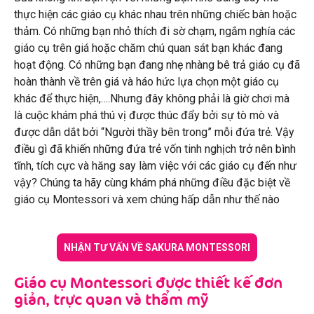
thực hiện các giáo cụ khác nhau trên những chiếc bàn hoặc
thảm. Có những bạn nhỏ thích đi sờ chạm, ngắm nghía các
giáo cụ trên giá hoặc chăm chú quan sát bạn khác đang
hoạt động. Có những bạn đang nhẹ nhàng bê trả giáo cụ đã
hoàn thành về trên giá và háo hức lựa chọn một giáo cụ
khác để thực hiện,….Nhưng đây không phải là giờ chơi mà
là cuộc khám phá thú vị được thúc đẩy bởi sự tò mò và
được dẫn dắt bởi “Người thầy bên trong” mỗi đứa trẻ.
Vậy
điều gì đã khiến những đứa trẻ vốn tinh nghịch trở nên bình
tĩnh, tích cực và hăng say làm việc với các giáo cụ đến như
vậy? Chúng ta hãy cùng khám phá những điều đặc biệt về
giáo cụ Montessori và xem chúng hấp dẫn như thế nào
NHẬN TƯ VẤN VỀ SAKURA MONTESSORI
Giáo cụ Montessori được thiết kế đơn
giản, trực quan và thẩm mỹ