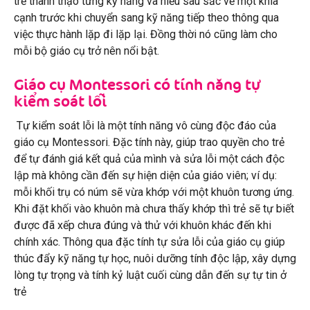
trẻ thành thạo từng kỹ năng và hiểu sâu sắc về một khía
cạnh trước khi chuyển sang kỹ năng tiếp theo thông qua
việc thực hành lặp đi lặp lại. Đồng thời nó cũng làm cho
mỗi bộ giáo cụ trở nên nổi bật.
Giáo cụ Montessori có tính năng tự
kiểm soát lỗi
Tự kiểm soát lỗi là một tính năng vô cùng độc đáo của
giáo cụ Montessori. Đặc tính này, giúp trao quyền cho trẻ
để tự đánh giá kết quả của mình và sửa lỗi một cách độc
lập mà không cần đến sự hiện diện của giáo viên; ví dụ:
mỗi khối trụ có núm sẽ vừa khớp với một khuôn tương ứng.
Khi đặt khối vào khuôn mà chưa thấy khớp thì trẻ sẽ tự biết
được đã xếp chưa đúng và thử với khuôn khác đến khi
chính xác. Thông qua đặc tính tự sửa lỗi của giáo cụ
giúp
thúc đẩy kỹ năng tự học,
nuôi dưỡng tính độc lập, xây dựng
lòng tự trọng và tính kỷ luật cuối cùng dẫn đến sự tự tin
ở
trẻ