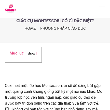
GIÁO CỤ MONTESSORI CÓ GÌ ĐẶC BIỆT?
HOME
PHƯƠNG PHÁP GIÁO DỤC
Mục lục
show
Quan sát một lớp học Montessori, ta sẽ dễ dàng bắt gặp
một quang cảnh không giống bất kỳ một nơi nào khác. Môi
trường lớp học yên tĩnh, ngăn nắp, các giáo cụ đẹp đẽ
được bày trí gọn gàng trên các giá thấp vừa tầm với trẻ.
Bầu không khí bận rộn với những bạn nhỏ đang say mê