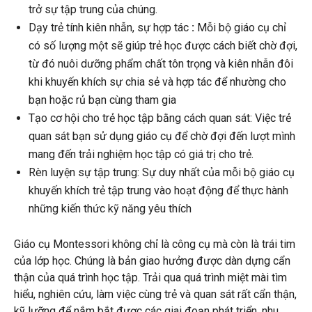
trở sự tập trung của chúng.
Dạy trẻ tính kiên nhẫn, sự hợp tác
:
Mỗi bộ giáo cụ chỉ
có số lượng một sẽ giúp trẻ học được cách biết chờ đợi,
từ đó nuôi dưỡng phẩm chất tôn trọng và kiên nhẫn đôi
khi khuyến khích sự chia sẻ và hợp tác để nhường cho
bạn hoặc rủ bạn cùng tham gia
Tạo cơ hội cho trẻ học tập bằng cách quan sát: Việc trẻ
quan sát bạn sử dụng giáo cụ để chờ đợi đến lượt mình
mang đến trải nghiệm học tập có giá trị cho trẻ.
Rèn luyện sự tập trung: Sự duy nhất của mỗi bộ giáo cụ
khuyến khích trẻ tập trung vào hoạt động để thực hành
những kiến thức kỹ năng yêu thích
Giáo cụ Montessori không chỉ là công cụ mà còn là trái tim
của lớp học. Chúng là bản giao hưởng được dàn dựng cẩn
thận của quá trình học tập. Trải qua quá trình miệt mài tìm
hiểu, nghiên cứu, làm việc cùng trẻ và quan sát rất cẩn thận,
kỹ lưỡng để nắm bắt được các giai đoạn phát triển, nhu