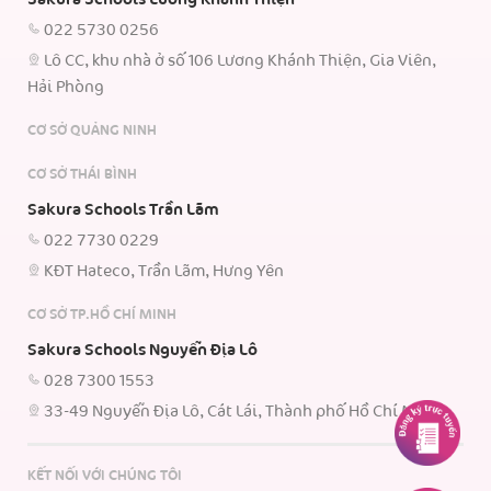
022 5730 0256
Lô CC, khu nhà ở số 106 Lương Khánh Thiện, Gia Viên,
Hải Phòng
CƠ SỞ QUẢNG NINH
CƠ SỞ THÁI BÌNH
Sakura Schools Trần Lãm
022 7730 0229
KĐT Hateco, Trần Lãm, Hưng Yên
CƠ SỞ TP.HỒ CHÍ MINH
Sakura Schools Nguyễn Địa Lô
028 7300 1553
33-49 Nguyễn Địa Lô, Cát Lái, Thành phố Hồ Chí Minh.
KẾT NỐI VỚI CHÚNG TÔI