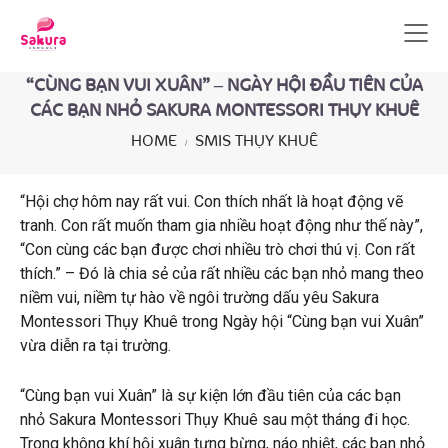
“CÙNG BẠN VUI XUÂN” – NGÀY HỘI ĐẦU TIÊN CỦA
CÁC BẠN NHỎ SAKURA MONTESSORI THỤY KHUÊ
HOME
SMIS THỤY KHUÊ
“Hội chợ hôm nay rất vui. Con thích nhất là hoạt động vẽ
tranh. Con rất muốn tham gia nhiều hoạt động như thế này”,
“Con cùng các bạn được chơi nhiều trò chơi thú vị. Con rất
thích.” – Đó là chia sẻ của rất nhiều các bạn nhỏ mang theo
niềm vui, niềm tự hào về ngôi trường dấu yêu Sakura
Montessori Thụy Khuê trong Ngày hội “Cùng bạn vui Xuân”
vừa diễn ra tại trường.
“Cùng bạn vui Xuân” là sự kiện lớn đầu tiên của các bạn
nhỏ Sakura Montessori Thụy Khuê sau một tháng đi học.
Trong không khí hội xuân tưng bừng, náo nhiệt, các bạn nhỏ