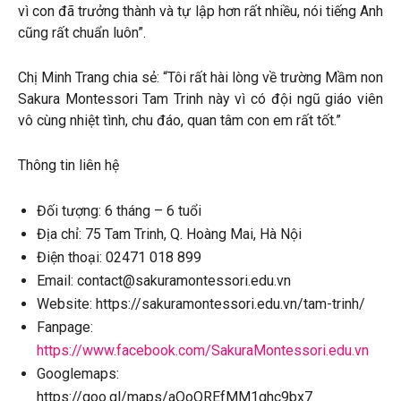
vì con đã trưởng thành và tự lập hơn rất nhiều, nói tiếng Anh
cũng rất chuẩn luôn”.
Chị Minh Trang chia sẻ: “Tôi rất hài lòng về trường Mầm non
Sakura Montessori Tam Trinh này vì có đội ngũ giáo viên
vô cùng nhiệt tình, chu đáo, quan tâm con em rất tốt.”
Thông tin liên hệ
Đối tượng: 6 tháng – 6 tuổi
Địa chỉ: 75 Tam Trinh, Q. Hoàng Mai, Hà Nội
Điện thoại: 02471 018 899
Email: contact@sakuramontessori.edu.vn
Website: https://sakuramontessori.edu.vn/tam-trinh/
Fanpage:
https://www.facebook.com/SakuraMontessori.edu.vn
Googlemaps:
https://goo.gl/maps/aQoQREfMM1ghc9bx7