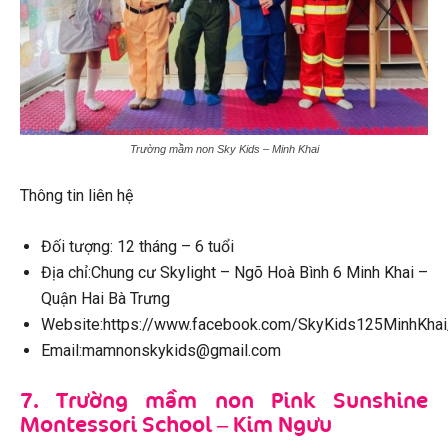
Trường mầm non Sky Kids – Minh Khai
Thông tin liên hệ
Đối tượng: 12 tháng – 6 tuổi
Địa chỉ:Chung cư Skylight – Ngõ Hoà Bình 6 Minh Khai –
Quận Hai Bà Trưng
Website:https://www.facebook.com/SkyKids125MinhKhai
Email:mamnonskykids@gmail.com
7. Trường mầm non Pink Sunshine
Montessori School – Kim Ngưu