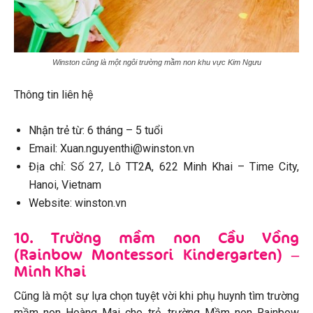
Winston cũng là một ngôi trường mầm non khu vực Kim Ngưu
Thông tin liên hệ
Nhận trẻ từ: 6 tháng – 5 tuổi
Email: Xuan.nguyenthi@winston.vn
Địa chỉ: Số 27, Lô TT2A, 622 Minh Khai – Time City,
Hanoi, Vietnam
Website: winston.vn
10. Trường mầm non Cầu Vồng
(Rainbow Montessori Kindergarten) –
Minh Khai
Cũng là một sự lựa chọn tuyệt vời khi phụ huynh tìm trường
mầm non Hoàng Mai cho trẻ, trường Mầm non Rainbow