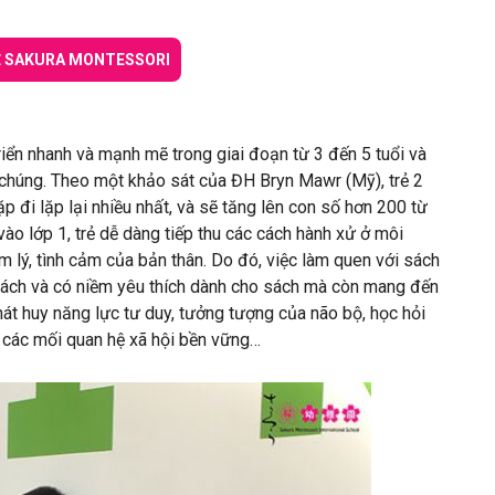
Ề SAKURA MONTESSORI
riển nhanh và mạnh mẽ trong giai đoạn từ 3 đến 5 tuổi và
h chúng. Theo một khảo sát của ĐH Bryn Mawr (Mỹ), trẻ 2
p đi lặp lại nhiều nhất, và sẽ tăng lên con số hơn 200 từ
 vào lớp 1, trẻ dễ dàng tiếp thu các cách hành xử ở môi
m lý, tình cảm của bản thân. Do đó, việc làm quen với sách
 sách và có niềm yêu thích dành cho sách mà còn mang đến
phát huy năng lực tư duy, tưởng tượng của não bộ, học hỏi
ng các mối quan hệ xã hội bền vững…