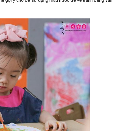
 thể gợi ý cho bé sử dụng màu nước để vẽ tranh bằng vân