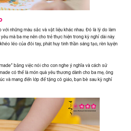
o
ệp với những màu sắc và vật liệu khác nhau. Đó là lý do làm
 yêu mà ba mẹ nên cho trẻ thực hiện trong kỳ nghỉ dài này.
 khéo léo của đôi tay, phát huy tinh thần sáng tạo, rèn luyện
ndmade” bằng việc nói cho con nghe ý nghĩa và cách sử
dmade có thể là món quà yêu thương dành cho ba mẹ, ông
 chúc và mang đến lớp để tặng cô giáo, bạn bè sau kỳ nghỉ