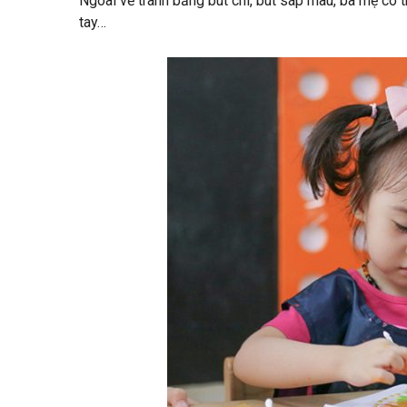
Ngoài vẽ tranh bằng bút chì, bút sáp màu, ba mẹ có
tay…