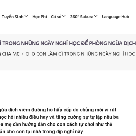
Tuyển Sinh
Học Phí
Cơ sở
360° Sakura
Language Hub
Ì TRONG NHỮNG NGÀY NGHỈ HỌC ĐỂ PHÒNG NGỪA DỊCH 
 CHA MẸ
CHO CON LÀM GÌ TRONG NHỮNG NGÀY NGHỈ HỌC 
gừa dịch viêm đường hô hấp cấp do chủng mới vi rút
học hỏi nhiều điều hay và tăng cường sự tự lập nếu ba
a mẹ cần hướng dẫn cho con cách tự chơi như thế
n cho con tại nhà trong dịp nghỉ này.