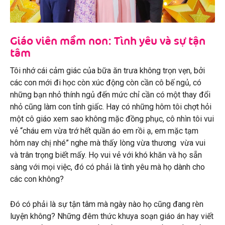
Giáo viên mầm non: Tình yêu và sự tận
tâm
Tôi nhớ cái cảm giác của bữa ăn trưa không trọn vẹn, bởi
các con mới đi học còn xúc động còn cần cô bế ngủ, có
những bạn nhỏ thính ngủ đến mức chỉ cần có một thay đổi
nhỏ cũng làm con tỉnh giấc. Hay có những hôm tôi chợt hỏi
một cô giáo xem sao không mặc đồng phục, cô nhìn tôi vui
vẻ “cháu em vừa trớ hết quần áo em rồi ạ, em mặc tạm
hôm nay chị nhé” nghe mà thấy lòng vừa thương vừa vui
và trân trọng biết mấy. Họ vui vẻ với khó khăn và họ sẵn
sàng với mọi việc, đó có phải là tình yêu mà họ dành cho
các con không?
Đó có phải là sự tận tâm mà ngày nào họ cũng đang rèn
luyện không? Những đêm thức khuya soạn giáo án hay viết