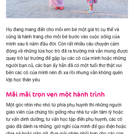
Họ đang mang đến cho mỗi em bé một giá trị cụ thể và
cũng là hành trang cho mỗi bé bước vào cuộc sống của
mình sau 6 năm đầu đời. Còn rất nhiều câu chuyện cảm
động về những lứa học trò đã ra trường mà vẫn mong được
quay trở lại trường để gặp lại các cô của mình hoặc những
người bạn cũ, các bạn ấy hẳn đã có một tuổi thơ thật vui
bên các cô của mình nên đi xa rồi nhưng vẫn không quên
lớp học thân yêu.
Mãi mãi trọn vẹn một hành trình
Một góc nhìn nho nhỏ từ phía phụ huynh thì những người
giáo viên của chúng tôi giống như nhà tư vấn tâm lý hoặc
tư vấn dinh dưỡng, tư vấn học tập đến phụ huynh, các cô
giáo đã dành ra những giờ nghỉ của mình để gọi điện hoặc
chia sẻ hoặc gặp gỡ, đưa giải pháp phối hợp cho các con