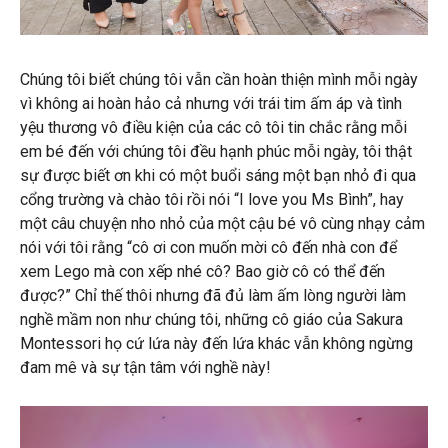
Chúng tôi biết chúng tôi vẫn cần hoàn thiện mình mỗi ngày
vì không ai hoàn hảo cả nhưng với trái tim ấm áp và tình
yệu thương vô điều kiện của các cô tôi tin chắc rằng mỗi
em bé đến với chúng tôi đều hạnh phúc mỗi ngày, tôi thật
sự được biết ơn khi có một buổi sáng một bạn nhỏ đi qua
cổng trường và chào tôi rồi nói “I love you Ms Bình”, hay
một câu chuyện nho nhỏ của một cậu bé vô cùng nhạy cảm
nói với tôi rằng “cô ơi con muốn mời cô đến nhà con để
xem Lego mà con xếp nhé cô? Bao giờ cô có thể đến
được?” Chỉ thế thôi nhưng đã đủ làm ấm lòng người làm
nghề mầm non như chúng tôi, những cô giáo của Sakura
Montessori họ cứ lứa này đến lứa khác vẫn không ngừng
đam mê và sự tận tâm với nghề này!