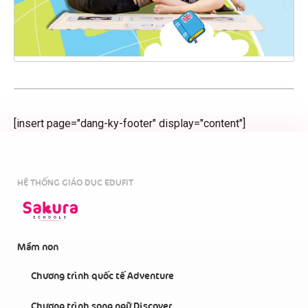
[insert page="dang-ky-footer" display="content"]
HỆ THỐNG GIÁO DỤC EDUFIT
Mầm non
Chương trình quốc tế Adventure
Chương trình song ngữ Discover