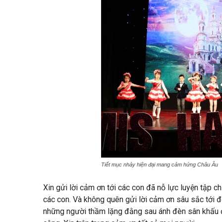
Tiết mục nhảy hiện đại mang cảm hứng Châu Âu
Xin gửi lời cảm ơn tới các con đã nỗ lực luyện tập 
các con. Và không quên gửi lời cảm ơn sâu sắc tới đ
những người thầm lặng đằng sau ánh đèn sân khấu 