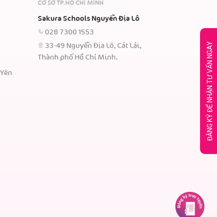
CƠ SỞ TP.HỒ CHÍ MINH
Sakura Schools Nguyễn Địa Lô
028 7300 1553
ĐĂNG KÝ ĐỂ NHẬN TƯ VẤN NGAY
33-49 Nguyễn Địa Lô, Cát Lái,
Thành phố Hồ Chí Minh.
 Yên