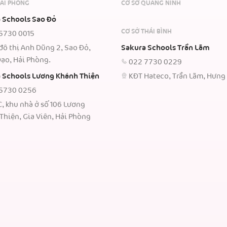
HẢI PHÒNG
CƠ SỞ QUẢNG NINH
 Schools Sao Đỏ
CƠ SỞ THÁI BÌNH
5730 0015
đô thị Anh Dũng 2, Sao Đỏ,
Sakura Schools Trần Lãm
ạo, Hải Phòng.
022 7730 0229
 Schools Lương Khánh Thiện
KĐT Hateco, Trần Lãm, Hưng
5730 0256
C, khu nhà ở số 106 Lương
Thiện, Gia Viên, Hải Phòng