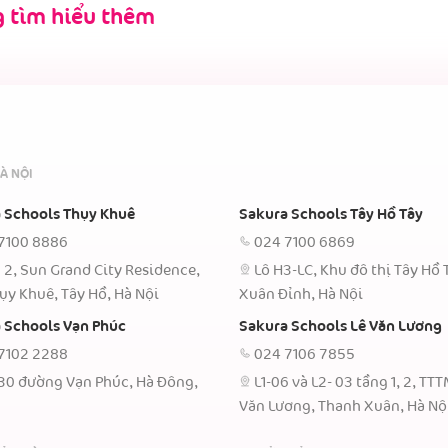
 tìm hiểu thêm
À NỘI
 Schools Thụy Khuê
Sakura Schools Tây Hồ Tây
7100 8886
024 7100 6869
 2, Sun Grand City Residence,
Lô H3-LC, Khu đô thị Tây Hồ 
ụy Khuê, Tây Hồ, Hà Nội
Xuân Đỉnh, Hà Nội
 Schools Vạn Phúc
Sakura Schools Lê Văn Lương
7102 2288
024 7106 7855
30 đường Vạn Phúc, Hà Đông,
L1-06 và L2- 03 tầng 1, 2, TT
Văn Lương, Thanh Xuân, Hà Nộ