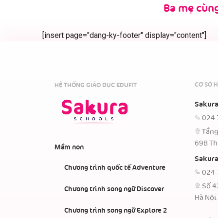
Ba mẹ cùng
[insert page="dang-ky-footer" display="content"]
CƠ SỞ H
HỆ THỐNG GIÁO DỤC EDUFIT
Sakura
024 
Tầng
69B Th
Mầm non
Sakura
Chương trình quốc tế Adventure
024 
Số 4
Chương trình song ngữ Discover
Hà Nội
Chương trình song ngữ Explore 2