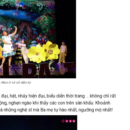
Alice ở xứ sở diệu kỳ
i, hát, nhảy hiện đại, biểu diễn thời trang … không chỉ rất
ng, nghẹn ngào khi thấy các con trên sân khấu. Khoảnh
 là những nghệ sĩ mà Ba mẹ tự hào nhất, ngưỡng mộ nhất!