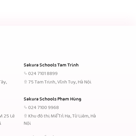
Sakura Schools Tam Trinh
024 7101 8899
Tây,
75 Tam Trinh, Vĩnh Tuy, Hà Nội
Sakura Schools Phạm Hùng
024 7100 9968
TM 25 Lê
Khu đô thị Mễ Trì Hạ, Từ Liêm, Hà
i
Nội