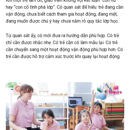
Khi một trẻ làm ồn, giáo viên không vội kết luận “con hư”
hay “con cố tình phá lớp”. Cô quan sát để hiểu: trẻ đang cần
vận động, chưa biết cách tham gia hoạt động, đang mệt,
đang muốn được chú ý hay chưa nắm rõ quy tắc lớp học.
Từ quan sát ấy, cô mới đưa ra hướng dẫn phù hợp. Có trẻ
chỉ cần được nhắc nhẹ. Có trẻ cần cô làm mẫu lại. Có trẻ
cần chuyển sang một hoạt động vận động phù hợp hơn. Có
trẻ cần được hỗ trợ cảm xúc trước khi quay lại hoạt động.