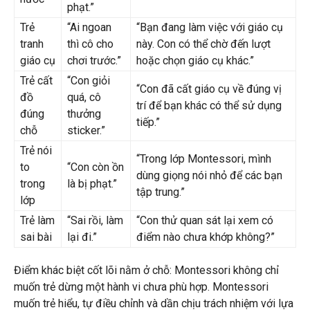
phạt.”
Trẻ
“Ai ngoan
“Bạn đang làm việc với giáo cụ
tranh
thì cô cho
này. Con có thể chờ đến lượt
giáo cụ
chơi trước.”
hoặc chọn giáo cụ khác.”
Trẻ cất
“Con giỏi
“Con đã cất giáo cụ về đúng vị
đồ
quá, cô
trí để bạn khác có thể sử dụng
đúng
thưởng
tiếp.”
chỗ
sticker.”
Trẻ nói
“Trong lớp Montessori, mình
to
“Con còn ồn
dùng giọng nói nhỏ để các bạn
trong
là bị phạt.”
tập trung.”
lớp
Trẻ làm
“Sai rồi, làm
“Con thử quan sát lại xem có
sai bài
lại đi.”
điểm nào chưa khớp không?”
Điểm khác biệt cốt lõi nằm ở chỗ: Montessori không chỉ
muốn trẻ dừng một hành vi chưa phù hợp. Montessori
muốn trẻ hiểu, tự điều chỉnh và dần chịu trách nhiệm với lựa