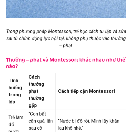
Trong phương pháp Montessori, trẻ học cách tự lập và sửa
sai từ chính động lực nội tại, không phụ thuộc vào thưởng
– phạt
Thưởng – phạt và Montessori khác nhau như thế
nào?
Cách
Tình
thưởng –
huống
phạt
Cách tiếp cận Montessori
trong
thường
lớp
gặp
“Con bất
Trẻ làm
cẩn quá, lần
“Nước bị đổ rồi. Mình lấy khăn
đổ
sau cô
lau khô nhé.”
nước