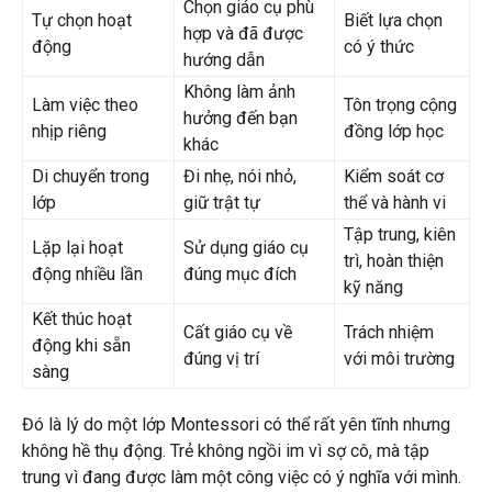
Chọn giáo cụ phù
Tự chọn hoạt
Biết lựa chọn
hợp và đã được
động
có ý thức
hướng dẫn
Không làm ảnh
Làm việc theo
Tôn trọng cộng
hưởng đến bạn
nhịp riêng
đồng lớp học
khác
Di chuyển trong
Đi nhẹ, nói nhỏ,
Kiểm soát cơ
lớp
giữ trật tự
thể và hành vi
Tập trung, kiên
Lặp lại hoạt
Sử dụng giáo cụ
trì, hoàn thiện
động nhiều lần
đúng mục đích
kỹ năng
Kết thúc hoạt
Cất giáo cụ về
Trách nhiệm
động khi sẵn
đúng vị trí
với môi trường
sàng
Đó là lý do một lớp Montessori có thể rất yên tĩnh nhưng
không hề thụ động. Trẻ không ngồi im vì sợ cô, mà tập
trung vì đang được làm một công việc có ý nghĩa với mình.