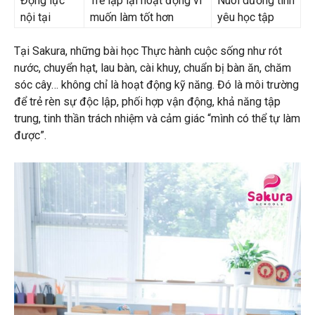
Động lực
Trẻ lặp lại hoạt động vì
Nuôi dưỡng tình
nội tại
muốn làm tốt hơn
yêu học tập
Tại Sakura, những bài học Thực hành cuộc sống như rót
nước, chuyển hạt, lau bàn, cài khuy, chuẩn bị bàn ăn, chăm
sóc cây… không chỉ là hoạt động kỹ năng. Đó là môi trường
để trẻ rèn sự độc lập, phối hợp vận động, khả năng tập
trung, tinh thần trách nhiệm và cảm giác “mình có thể tự làm
được”.