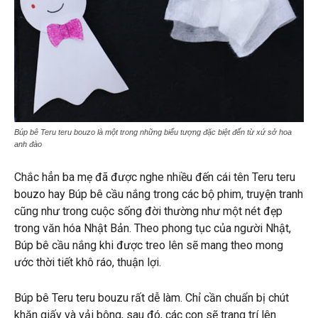
Búp bê Teru teru bouzo là một trong những biểu tượng đặc biệt đến từ xứ sở hoa
anh đào
Chắc hẳn ba mẹ đã được nghe nhiều đến cái tên Teru teru
bouzo hay Búp bê cầu nắng trong các bộ phim, truyện tranh
cũng như trong cuộc sống đời thường như một nét đẹp
trong văn hóa Nhật Bản. Theo phong tục của người Nhật,
Búp bê cầu nắng khi được treo lên sẽ mang theo mong
ước thời tiết khô ráo, thuận lợi.
Búp bê Teru teru bouzu rất dễ làm. Chỉ cần chuẩn bị chút
khăn giấy và vải bông, sau đó, các con sẽ trang trí lên