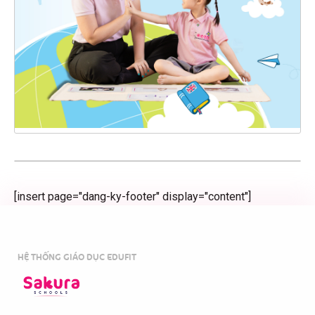
[insert page="dang-ky-footer" display="content"]
HỆ THỐNG GIÁO DỤC EDUFIT