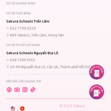
CƠ SỞ QUẢNG NINH
CƠ SỞ THÁI BÌNH
Sakura Schools Trần Lãm
022 7730 0229
KĐT Hateco, Trần Lãm, Hưng Yên
CƠ SỞ TP.HỒ CHÍ MINH
Sakura Schools Nguyễn Địa Lô
028 7300 1553
33-49 Nguyễn Địa Lô, Cát Lái, Thành phố Hồ Chí Minh.
KẾT NỐI VỚI CHÚNG TÔI
© 2023 Sakura