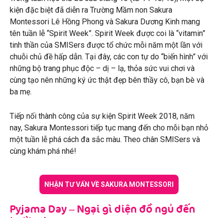
kiện đặc biệt đã diễn ra Trường Mầm non Sakura
Montessori Lê Hồng Phong và Sakura Dương Kinh mang
tên tuần lễ “Spirit Week”. Spirit Week được coi là “vitamin”
tinh thần của SMISers được tổ chức mỗi năm một lần với
chuỗi chủ đề hấp dẫn. Tại đây, các con tự do “biến hình” với
những bộ trang phục độc – dị – lạ, thỏa sức vui chơi và
cùng tạo nên những ký ức thật đẹp bên thầy cô, bạn bè và
ba mẹ.
Tiếp nối thành công của sự kiện Spirit Week 2018, năm
nay, Sakura Montessori tiếp tục mang đến cho mỗi bạn nhỏ
một tuần lễ phá cách đa sắc màu. Theo chân SMISers và
cùng khám phá nhé!
NHẬN TƯ VẤN VỀ SAKURA MONTESSORI
Pyjama Day – Ngại gì diện đồ ngủ đến