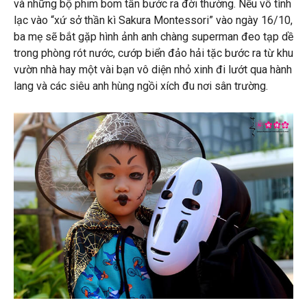
và những bộ phim bom tấn bước ra đời thường. Nếu vô tình
lạc vào “xứ sở thần kì Sakura Montessori” vào ngày 16/10,
ba mẹ sẽ bắt gặp hình ảnh anh chàng superman đeo tạp dề
trong phòng rót nước, cướp biển đảo hải tặc bước ra từ khu
vườn nhà hay một vài bạn vô diện nhỏ xinh đi lướt qua hành
lang và các siêu anh hùng ngồi xích đu nơi sân trường.