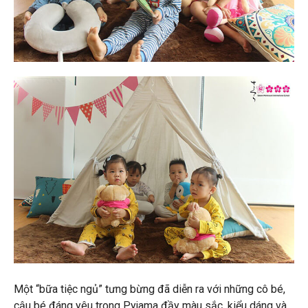
Một “bữa tiệc ngủ” tưng bừng đã diễn ra với những cô bé,
cậu bé đáng yêu trong Pyjama đầy màu sắc, kiểu dáng và