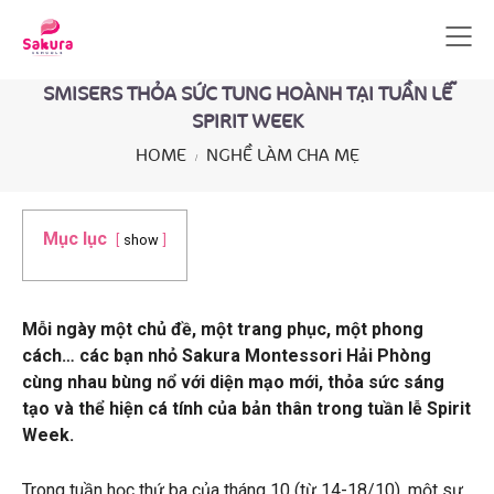
SMISERS THỎA SỨC TUNG HOÀNH TẠI TUẦN LỄ
SPIRIT WEEK
HOME
NGHỀ LÀM CHA MẸ
Mục lục
show
Mỗi ngày một chủ đề, một trang phục, một phong
cách… các bạn nhỏ Sakura Montessori Hải Phòng
cùng nhau bùng nổ với diện mạo mới, thỏa sức sáng
tạo và thể hiện cá tính của bản thân trong tuần lễ Spirit
Week.
Trong tuần học thứ ba của tháng 10 (từ 14-18/10), một sự