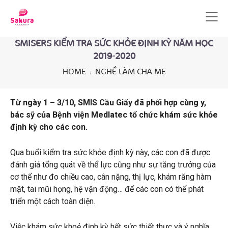
SMISERS KIỂM TRA SỨC KHỎE ĐỊNH KỲ NĂM HỌC
2019-2020
HOME
NGHỀ LÀM CHA MẸ
Từ ngày 1 – 3/10, SMIS Cầu Giấy đã phối hợp cùng y,
bác sỹ của Bệnh viện Medlatec tổ chức khám sức khỏe
định kỳ cho các con.
Qua buổi kiểm tra sức khỏe định kỳ này, các con đã được
đánh giá tổng quát về thể lực cũng như sự tăng trưởng của
cơ thể như đo chiều cao, cân nặng, thị lực, khám răng hàm
mặt, tai mũi họng, hệ vận động… để các con có thể phát
triển một cách toàn diện.
Việc khám sức khoẻ định kỳ hết sức thiết thực và ý nghĩa,