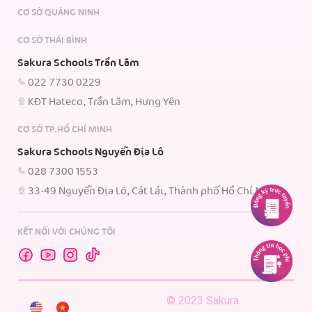
CƠ SỞ QUẢNG NINH
CƠ SỞ THÁI BÌNH
Sakura Schools Trần Lãm
022 7730 0229
KĐT Hateco, Trần Lãm, Hưng Yên
CƠ SỞ TP.HỒ CHÍ MINH
Sakura Schools Nguyễn Địa Lô
028 7300 1553
33-49 Nguyễn Địa Lô, Cát Lái, Thành phố Hồ Chí Minh.
KẾT NỐI VỚI CHÚNG TÔI
© 2023 Sakura