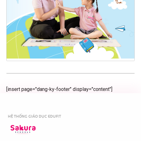
[insert page="dang-ky-footer" display="content"]
HỆ THỐNG GIÁO DỤC EDUFIT