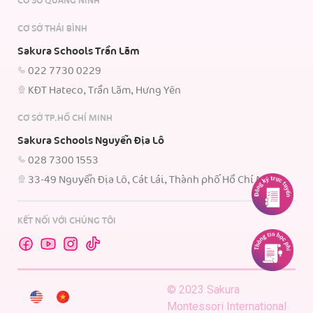
CƠ SỞ QUẢNG NINH
CƠ SỞ THÁI BÌNH
Sakura Schools Trần Lãm
022 7730 0229
KĐT Hateco, Trần Lãm, Hưng Yên
CƠ SỞ TP.HỒ CHÍ MINH
Sakura Schools Nguyễn Địa Lô
028 7300 1553
33-49 Nguyễn Địa Lô, Cát Lái, Thành phố Hồ Chí Minh.
KẾT NỐI VỚI CHÚNG TÔI
© 2023 Sakura
Montessori International