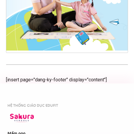
[insert page="dang-ky-footer" display="content"]
HỆ THỐNG GIÁO DỤC EDUFIT
Mầm non