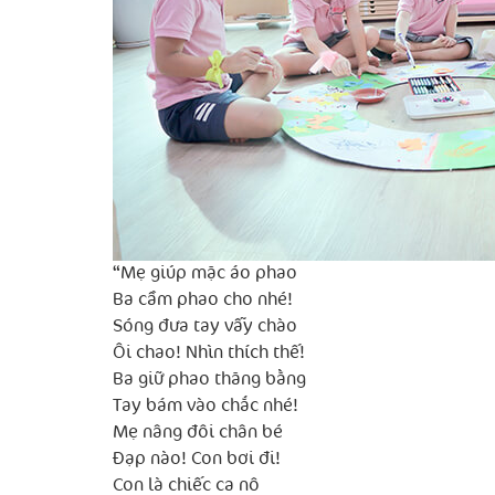
“Mẹ giúp mặc áo phao
Ba cầm phao cho nhé!
Sóng đưa tay vẫy chào
Ôi chao! Nhìn thích thế!
Ba giữ phao thăng bằng
Tay bám vào chắc nhé!
Mẹ nâng đôi chân bé
Đạp nào! Con bơi đi!
Con là chiếc ca nô