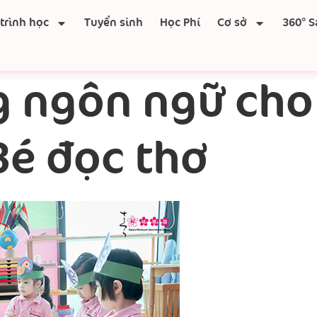
trình học
Tuyển sinh
Học Phí
Cơ sở
360° S
 ngôn ngữ cho 
Bé đọc thơ