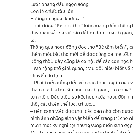
Lướt phăng đầu ngọn sóng
Con là chiếc tàu lớn
Hướng ra ngoài khơi xa.”
Hoạt động “Bé đọc thơ” luôn mang đến không k
đầy màu sắc và sự dẫn dắt dí dỏm của cô giáo
lạ.
Thông qua hoạt động đọc thơ “Bé tắm biển”, cá
thêm một bài thơ mới để đọc cùng ba mẹ tối n
Đồng thời, đây cũng là cơ hội để các con học hỏ
– Mở rộng thế giới quan, trau dồi hiểu biết về
chuyến du lịch.
– Phát triển đồng đều về nhận thức, ngôn ngữ v
tham gia trả lời câu hỏi của cô giáo, trò chuy
tự nhiên. Đặc biệt, sự kết hợp giữa hoạt động 
thô, cải thiện thể lực, trí lực…
– Bên cạnh việc đọc thơ, các bạn nhỏ còn được
hình ảnh những sinh vật biển để trang trí cho
mình một kỳ nghỉ tại những vùng biển xinh đẹp
Mời ba mẹ cùng ngắm nhìn những hình ảnh của 