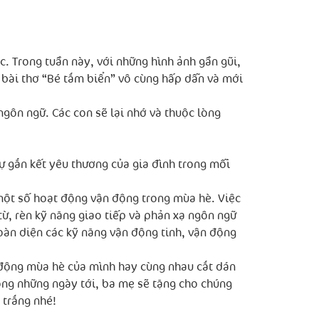
 Trong tuần này, với những hình ảnh gần gũi,
 bài thơ “Bé tắm biển” vô cùng hấp dẫn và mới
gôn ngữ. Các con sẽ lại nhớ và thuộc lòng
sự gắn kết yêu thương của gia đình trong mỗi
a một số hoạt động vận động trong mùa hè. Việc
từ, rèn kỹ năng giao tiếp và phản xạ ngôn ngữ
toàn diện các kỹ năng vận động tinh, vận động
t động mùa hè của mình hay cùng nhau cắt dán
vọng những ngày tới, ba mẹ sẽ tặng cho chúng
 trắng nhé!