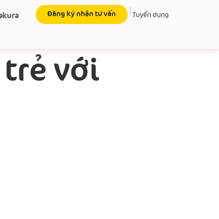
Đăng ký nhận tư vấn
akura
Tuyển dụng
trẻ với