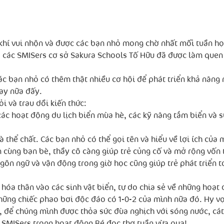
hí vui nhộn và được các bạn nhỏ mong chờ nhất mỗi tuần học.
, các SMISers cơ sở Sakura Schools Tố Hữu đã được làm quen
c bạn nhỏ có thêm thật nhiều cơ hội để phát triển khả năng n
ay nữa đấy.
i và trau dồi kiến thức:
 các hoạt động du lịch biển mùa hè, các kỹ năng tắm biển và 
à thể chất. Các bạn nhỏ có thể gọi tên và hiểu về lợi ích củ
ện cùng bạn bè, thầy cô càng giúp trẻ củng cố và mở rộng vốn 
ngôn ngữ và vận động trong giờ học cũng giúp trẻ phát triển 
 hóa thân vào các sinh vật biển, tự do chia sẻ về những hoạ
 những chiếc phao bơi độc đáo có 1-0-2 của mình nữa đó. Hy 
, để chúng mình được thỏa sức đùa nghịch với sóng nước, cát
SMISers trong hoạt động Bé đọc thơ tuần vừa qua!