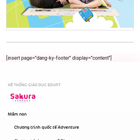
[insert page="dang-ky-footer" display="content"]
HỆ THỐNG GIÁO DỤC EDUFIT
Mầm non
Chương trình quốc tế Adventure