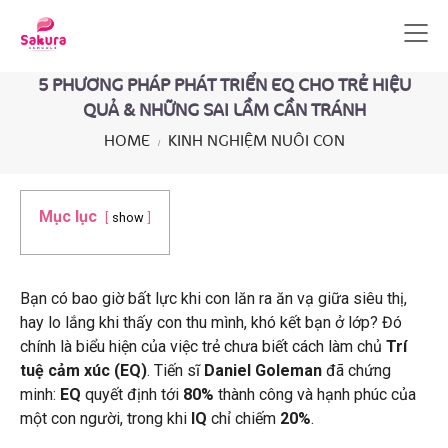
5 PHƯƠNG PHÁP PHÁT TRIỂN EQ CHO TRẺ HIỆU
QUẢ & NHỮNG SAI LẦM CẦN TRÁNH
HOME
KINH NGHIỆM NUÔI CON
Mục lục
show
Bạn có bao giờ bất lực khi con lăn ra ăn vạ giữa siêu thị,
hay lo lắng khi thấy con thu mình, khó kết bạn ở lớp? Đó
chính là biểu hiện của việc trẻ chưa biết cách làm chủ
Trí
tuệ cảm xúc (EQ)
. Tiến sĩ
Daniel Goleman
đã chứng
minh:
EQ
quyết định tới
80%
thành công và hạnh phúc của
một con người, trong khi
IQ
chỉ chiếm
20%
.