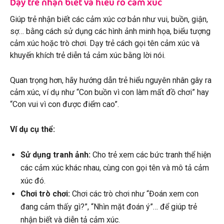
Dạy trẻ nhận biết và hiểu rõ cảm xúc
Giúp trẻ nhận biết các cảm xúc cơ bản như vui, buồn, giận,
sợ… bằng cách sử dụng các hình ảnh minh họa, biểu tượng
cảm xúc hoặc trò chơi. Dạy trẻ cách gọi tên cảm xúc và
khuyến khích trẻ diễn tả cảm xúc bằng lời nói.
Quan trọng hơn, hãy hướng dẫn trẻ hiểu nguyên nhân gây ra
cảm xúc, ví dụ như “Con buồn vì con làm mất đồ chơi” hay
“Con vui vì con được điểm cao”.
Ví dụ cụ thể:
Sử dụng tranh ảnh:
Cho trẻ xem các bức tranh thể hiện
các cảm xúc khác nhau, cùng con gọi tên và mô tả cảm
xúc đó.
Chơi trò chơi:
Chơi các trò chơi như “Đoán xem con
đang cảm thấy gì?”, “Nhìn mặt đoán ý”… để giúp trẻ
nhận biết và diễn tả cảm xúc.