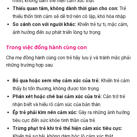
mình, không dám thể hiện cảm xúc thật.
Thiếu quan tâm, không dành thời gian cho con:
Trẻ
thiếu thốn tình cảm sẽ dễ trở nên cô lập, khó hòa nhập.
So sánh con với người khác:
Khiến trẻ tự ti, mặc cảm,
ảnh hưởng đến sự phát triển lòng tự trọng.
Trong việc đồng hành cùng con
Cha mẹ đồng hành cùng con trẻ hãy lưu ý và tránh mắc phải
những trường hợp sau:
Bỏ qua hoặc xem nhẹ cảm xúc của trẻ:
Khiến trẻ cảm
thấy bị tổn thương, không được tôn trọng.
Phán xét hoặc chê bai cảm xúc của trẻ:
Cản trở trẻ
nhận biết và hiểu rõ cảm xúc của bản thân.
Ép trẻ phải kìm nén cảm xúc:
Gây ra những ảnh hưởng
tiêu cực đến sức khỏe tinh thần của trẻ.
Trừng phạt trẻ khi trẻ thể hiện cảm xúc tiêu cực:
Khiến trẻ sợ hãi, không dám bộc lộ cảm xúc thật.