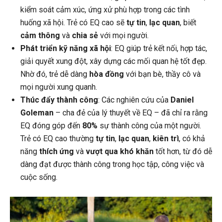
kiểm soát cảm xúc, ứng xử phù hợp trong các tình
huống xã hội. Trẻ có EQ cao sẽ
tự tin
,
lạc quan
, biết
cảm thông
và
chia sẻ
với mọi người.
Phát triển kỹ năng xã hội
: EQ giúp trẻ kết nối, hợp tác,
giải quyết xung đột, xây dựng các mối quan hệ tốt đẹp.
Nhờ đó, trẻ dễ dàng
hòa đồng
với bạn bè, thầy cô và
mọi người xung quanh.
Thúc đẩy thành công
: Các nghiên cứu của
Daniel
Goleman
– cha đẻ của lý thuyết về EQ – đã chỉ ra rằng
EQ đóng góp đến
80%
sự thành công của một người.
Trẻ có EQ cao thường
tự tin
,
lạc quan
,
kiên trì
, có khả
năng
thích ứng
và
vượt qua khó khăn
tốt hơn, từ đó dễ
dàng đạt được thành công trong học tập, công việc và
cuộc sống.