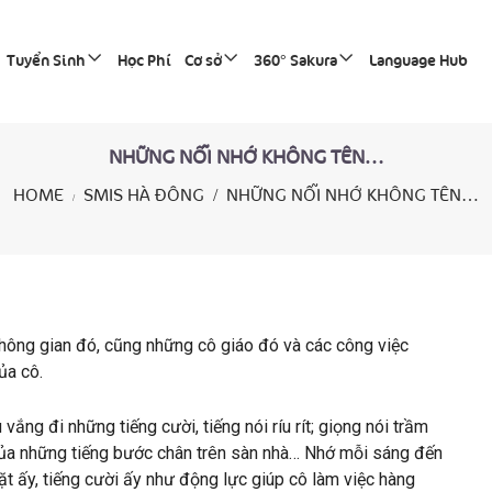
Tuyển Sinh
Học Phí
Cơ sở
360° Sakura
Language Hub
NHỮNG NỖI NHỚ KHÔNG TÊN…
HOME
SMIS HÀ ĐÔNG
NHỮNG NỖI NHỚ KHÔNG TÊN…
hông gian đó, cũng những cô giáo đó và các công việc
ủa cô.
vắng đi những tiếng cười, tiếng nói ríu rít; giọng nói trầm
của những tiếng bước chân trên sàn nhà… Nhớ mỗi sáng đến
t ấy, tiếng cười ấy như động lực giúp cô làm việc hàng