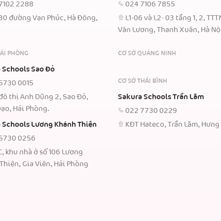
7102 2288
024 7106 7855
30 đường Vạn Phúc, Hà Đông,
L1-06 và L2- 03 tầng 1, 2, TT
Văn Lương, Thanh Xuân, Hà Nộ
HẢI PHÒNG
CƠ SỞ QUẢNG NINH
 Schools Sao Đỏ
CƠ SỞ THÁI BÌNH
5730 0015
đô thị Anh Dũng 2, Sao Đỏ,
Sakura Schools Trần Lãm
ạo, Hải Phòng.
022 7730 0229
 Schools Lương Khánh Thiện
KĐT Hateco, Trần Lãm, Hưng
5730 0256
C, khu nhà ở số 106 Lương
Thiện, Gia Viên, Hải Phòng