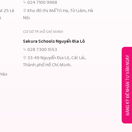
024 7100 9968
TM 25 Lê
Khu đô thị Mễ Trì Hạ, Từ Liêm, Hà
i
Nội
CƠ SỞ TP.HỒ CHÍ MINH
Sakura Schools Nguyễn Địa Lô
028 7300 1553
ĐĂNG KÝ ĐỂ NHẬN TƯ VẤN NGAY
33-49 Nguyễn Địa Lô, Cát Lái,
Thành phố Hồ Chí Minh.
 Yên