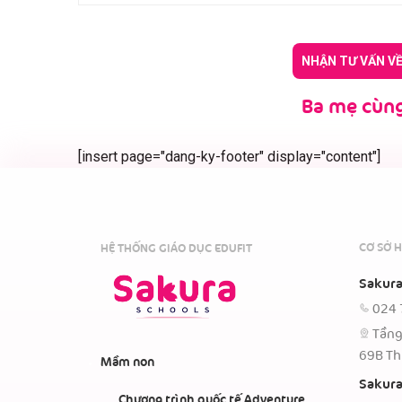
NHẬN TƯ VẤN V
Ba mẹ cùng
[insert page="dang-ky-footer" display="content"]
CƠ SỞ H
HỆ THỐNG GIÁO DỤC EDUFIT
Sakura
024 
Tầng
69B Th
Mầm non
Sakura
Chương trình quốc tế Adventure