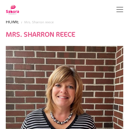
HOME
Mrs. Sharron reece
MRS. SHARRON REECE