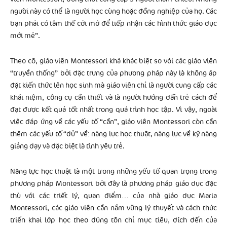
người này có thể là người học cùng hoặc đồng nghiệp của họ. Các
bạn phải có tâm thế cởi mở để tiếp nhận các hình thức giáo dục
mới mẻ”.
Theo cô, giáo viên Montessori khá khác biệt so với các giáo viên
“truyền thống” bởi đặc trưng của phương pháp này là không áp
đặt kiến thức lên học sinh mà giáo viên chỉ là người cung cấp các
khái niệm, công cụ cần thiết và là người hướng dẫn trẻ cách để
đạt được kết quả tốt nhất trong quá trình học tập. Vì vậy, ngoài
việc đáp ứng về các yếu tố “cần”, giáo viên Montessori còn cần
thêm các yếu tố “đủ” về: năng lực học thuật, năng lực về kỹ năng
giảng dạy và đặc biệt là tình yêu trẻ.
Năng lực học thuật là một trong những yếu tố quan trọng trong
phương pháp Montessori bởi đây là phương pháp giáo dục đặc
thù với các triết lý, quan điểm… của nhà giáo dục Maria
Montessori, các giáo viên cần nắm vững lý thuyết và cách thức
triển khai lớp học theo đúng tôn chỉ mục tiêu, đích đến của