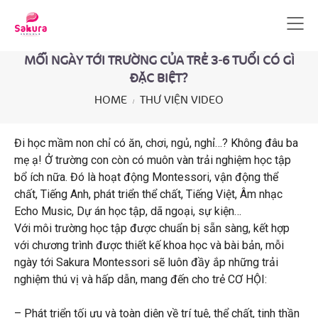
MỖI NGÀY TỚI TRƯỜNG CỦA TRẺ 3-6 TUỔI CÓ GÌ
ĐẶC BIỆT?
HOME
THƯ VIỆN VIDEO
Đi học mầm non chỉ có ăn, chơi, ngủ, nghỉ…? Không đâu ba
mẹ ạ!
Ở trường con còn có muôn vàn trải nghiệm học tập
bổ ích nữa.
Đó là hoạt động Montessori, vận động thể
chất, Tiếng Anh, phát triển thể chất, Tiếng Việt, Âm nhạc
Echo Music, Dự án học tập, dã ngoại, sự kiện…
Với môi trường học tập được chuẩn bị sẵn sàng, kết hợp
với chương trình được thiết kế khoa học và bài bản, mỗi
ngày tới Sakura Montessori sẽ luôn đầy ắp những trải
nghiệm thú vị và hấp dẫn, mang đến cho trẻ CƠ HỘI:
– Phát triển tối ưu và toàn diện về trí tuệ, thể chất, tinh thần