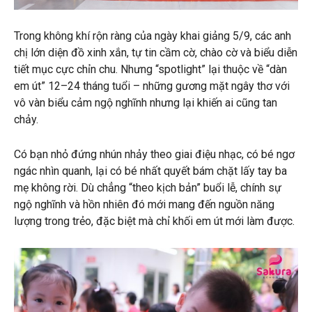
Trong không khí rộn ràng của ngày khai giảng 5/9, các anh
chị lớn diện đồ xinh xắn, tự tin cầm cờ, chào cờ và biểu diễn
tiết mục cực chỉn chu. Nhưng “spotlight” lại thuộc về “dàn
em út” 12–24 tháng tuổi – những gương mặt ngây thơ với
vô vàn biểu cảm ngộ nghĩnh nhưng lại khiến ai cũng tan
chảy.
Có bạn nhỏ đứng nhún nhảy theo giai điệu nhạc, có bé ngơ
ngác nhìn quanh, lại có bé nhất quyết bám chặt lấy tay ba
mẹ không rời. Dù chẳng “theo kịch bản” buổi lễ, chính sự
ngộ nghĩnh và hồn nhiên đó mới mang đến nguồn năng
lượng trong trẻo, đặc biệt mà chỉ khối em út mới làm được.