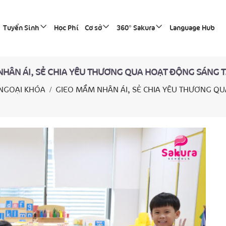
Tuyển Sinh
Học Phí
Cơ sở
360° Sakura
Language Hub
HÂN ÁI, SẺ CHIA YÊU THƯƠNG QUA HOẠT ĐỘNG SÁNG T
NGOẠI KHÓA
GIEO MẦM NHÂN ÁI, SẺ CHIA YÊU THƯƠNG QU