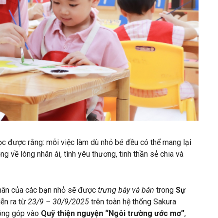
ọc được rằng: mỗi việc làm dù nhỏ bé đều có thể mang lại
ng về lòng nhân ái, tình yêu thương, tinh thần sẻ chia và
ân của các bạn nhỏ sẽ được
trưng bày và bán
trong
Sự
ễn ra từ
23/9 – 30/9/2025
trên toàn hệ thống Sakura
đóng góp vào
Quỹ thiện nguyện “Ngôi trường ước mơ”
,