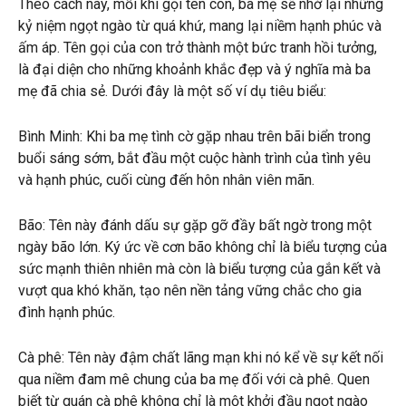
Theo cách này, mỗi khi gọi tên con, ba mẹ sẽ nhớ lại những
kỷ niệm ngọt ngào từ quá khứ, mang lại niềm hạnh phúc và
ấm áp. Tên gọi của con trở thành một bức tranh hồi tưởng,
là đại diện cho những khoảnh khắc đẹp và ý nghĩa mà ba
mẹ đã chia sẻ. Dưới đây là một số ví dụ tiêu biểu:
Bình Minh: Khi ba mẹ tình cờ gặp nhau trên bãi biển trong
buổi sáng sớm, bắt đầu một cuộc hành trình của tình yêu
và hạnh phúc, cuối cùng đến hôn nhân viên mãn.
Bão: Tên này đánh dấu sự gặp gỡ đầy bất ngờ trong một
ngày bão lớn. Ký ức về cơn bão không chỉ là biểu tượng của
sức mạnh thiên nhiên mà còn là biểu tượng của gắn kết và
vượt qua khó khăn, tạo nên nền tảng vững chắc cho gia
đình hạnh phúc.
Cà phê: Tên này đậm chất lãng mạn khi nó kể về sự kết nối
qua niềm đam mê chung của ba mẹ đối với cà phê. Quen
biết từ quán cà phê không chỉ là một khởi đầu ngọt ngào