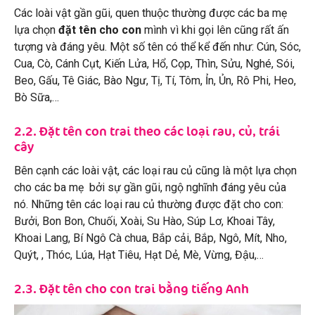
Các loài vật gần gũi, quen thuộc thường được các ba mẹ
lựa chọn
đặt tên cho con
mình vì khi gọi lên cũng rất ấn
tượng và đáng yêu. Một số tên có thể kể đến như: Cún, Sóc,
Cua, Cò, Cánh Cụt, Kiến Lửa, Hổ, Cọp, Thìn, Sửu, Nghé, Sói,
Beo, Gấu, Tê Giác, Bào Ngư, Tị, Tí, Tôm, Ỉn, Ủn, Rô Phi, Heo,
Bò Sữa,…
2.2. Đặt tên con trai theo các loại rau, củ, trái
cây
Bên cạnh các loài vật, các loại rau củ cũng là một lựa chọn
cho các ba mẹ bởi sự gần gũi, ngộ nghĩnh đáng yêu của
nó. Những tên các loại rau củ thường được đặt cho con:
Bưởi, Bon Bon, Chuối, Xoài, Su Hào, Súp Lơ, Khoai Tây,
Khoai Lang, Bí Ngô Cà chua, Bắp cải, Bắp, Ngô, Mít, Nho,
Quýt, , Thóc, Lúa, Hạt Tiêu, Hạt Dẻ, Mè, Vừng, Đậu,…
2.3. Đặt tên cho con trai bằng tiếng Anh