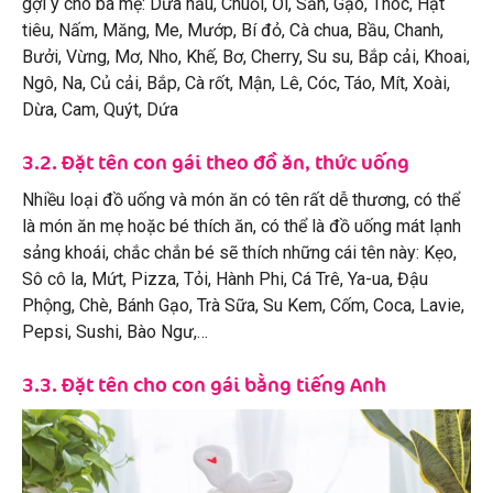
gợi ý cho ba mẹ: Dưa hấu, Chuối, Ổi, Sắn, Gạo, Thóc, Hạt
tiêu, Nấm, Măng, Me, Mướp, Bí đỏ, Cà chua, Bầu, Chanh,
Bưởi, Vừng, Mơ, Nho, Khế, Bơ, Cherry, Su su, Bắp cải, Khoai,
Ngô, Na, Củ cải, Bắp, Cà rốt, Mận, Lê, Cóc, Táo, Mít, Xoài,
Dừa, Cam, Quýt, Dứa
3.2. Đặt tên con gái theo đồ ăn, thức uống
Nhiều loại đồ uống và món ăn có tên rất dễ thương, có thể
là món ăn mẹ hoặc bé thích ăn, có thể là đồ uống mát lạnh
sảng khoái, chắc chắn bé sẽ thích những cái tên này: Kẹo,
Sô cô la, Mứt, Pizza, Tỏi, Hành Phi, Cá Trê, Ya-ua, Đậu
Phộng, Chè, Bánh Gạo, Trà Sữa, Su Kem, Cốm, Coca, Lavie,
Pepsi, Sushi, Bào Ngư,…
3.3. Đặt tên cho con gái bằng tiếng Anh