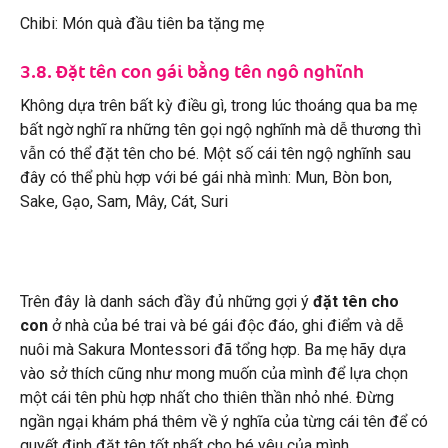
Chibi: Món quà đầu tiên ba tặng mẹ
3.8. Đặt tên con gái bằng tên ngô nghĩnh
Không dựa trên bất kỳ điều gì, trong lúc thoáng qua ba mẹ
bất ngờ nghĩ ra những tên gọi ngộ nghĩnh mà dễ thương thì
vẫn có thể đặt tên cho bé. Một số cái tên ngộ nghĩnh sau
đây có thể phù hợp với bé gái nhà mình: Mun, Bòn bon,
Sake, Gạo, Sam, Mây, Cát, Suri
Trên đây là danh sách đầy đủ những gợi ý
đặt tên cho
con
ở nhà của bé trai và bé gái độc đáo, ghi điểm và dễ
nuôi mà Sakura Montessori đã tổng hợp. Ba mẹ hãy dựa
vào sở thích cũng như mong muốn của mình để lựa chọn
một cái tên phù hợp nhất cho thiên thần nhỏ nhé. Đừng
ngần ngại khám phá thêm về ý nghĩa của từng cái tên để có
quyết định đặt tên tốt nhất cho bé yêu của mình.