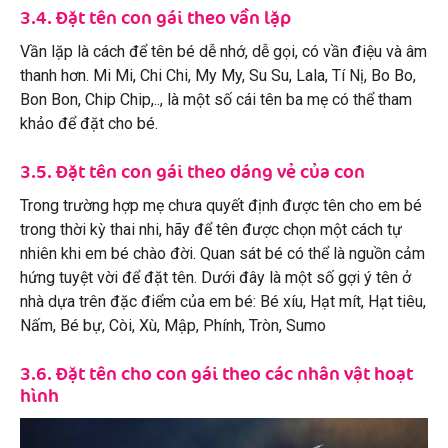
3.4. Đặt tên con gái theo vần lặp
Vần lặp là cách để tên bé dễ nhớ, dễ gọi, có vần điệu và âm
thanh hơn. Mi Mi, Chi Chi, My My, Su Su, Lala, Tí Nị, Bo Bo,
Bon Bon, Chip Chip,.., là một số cái tên ba mẹ có thể tham
khảo để đặt cho bé.
3.5. Đặt tên con gái theo dáng vẻ của con
Trong trường hợp mẹ chưa quyết định được tên cho em bé
trong thời kỳ thai nhi, hãy để tên được chọn một cách tự
nhiên khi em bé chào đời. Quan sát bé có thể là nguồn cảm
hứng tuyệt vời để đặt tên. Dưới đây là một số gợi ý tên ở
nhà dựa trên đặc điểm của em bé: Bé xíu, Hạt mít, Hạt tiêu,
Nấm, Bé bự, Còi, Xù, Mập, Phính, Tròn, Sumo
3.6. Đặt tên cho con gái theo các nhân vật hoạt
hình