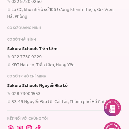
022 5730 0256
Lô CC, khu nhà ở số 106 Lương Khánh Thiện, Gia Viên,
Hải Phòng
CƠ SỞ QUẢNG NINH
CƠ SỞ THÁI BÌNH
Sakura Schools Trần Lãm
022 7730 0229
KĐT Hateco, Trần Lãm, Hưng Yên
CƠ SỞ TP.HỒ CHÍ MINH
Sakura Schools Nguyễn Địa Lô
028 7300 1553
33-49 Nguyễn Địa Lô, Cát Lái, Thành phố Hồ Chí Minh.
KẾT NỐI VỚI CHÚNG TÔI