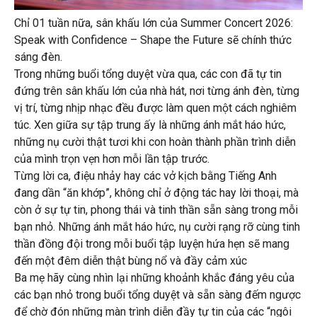
Chỉ 01 tuần nữa, sân khấu lớn của Summer Concert 2026:
Speak with Confidence – Shape the Future sẽ chính thức
sáng đèn.
Trong những buổi tổng duyệt vừa qua, các con đã tự tin
đứng trên sân khấu lớn của nhà hát, nơi từng ánh đèn, từng
vị trí, từng nhịp nhạc đều được làm quen một cách nghiêm
túc. Xen giữa sự tập trung ấy là những ánh mắt háo hức,
những nụ cười thật tươi khi con hoàn thành phần trình diễn
của mình trọn vẹn hơn mỗi lần tập trước.
Từng lời ca, điệu nhảy hay các vở kịch bằng Tiếng Anh
đang dần “ăn khớp”, không chỉ ở động tác hay lời thoại, mà
còn ở sự tự tin, phong thái và tinh thần sẵn sàng trong mỗi
bạn nhỏ. Những ánh mắt háo hức, nụ cười rạng rỡ cùng tinh
thần đồng đội trong mỗi buổi tập luyện hứa hẹn sẽ mang
đến một đêm diễn thật bùng nổ và đầy cảm xúc
Ba mẹ hãy cùng nhìn lại những khoảnh khắc đáng yêu của
các bạn nhỏ trong buổi tổng duyệt và sẵn sàng đếm ngược
để chờ đón những màn trình diễn đầy tự tin của các “ngôi